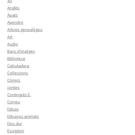
3D
Anglès
Àpats
Apendre
Arbres genealògics
Art
Audio
Banc d'imatges
Biblioteca
Calculadora
Col·leccions
Còmics
contes
Continguts E.
Correu
Dibuix
Dibuixos animats
Disc dur
Escriptori