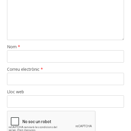
Nom
*
Correu electrònic
*
Lloc web