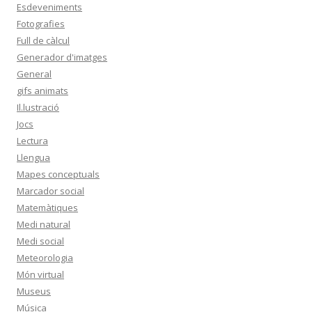
Esdeveniments
Fotografies
Full de càlcul
Generador d'imatges
General
gifs animats
Il.lustració
Jocs
Lectura
Llengua
Mapes conceptuals
Marcador social
Matemàtiques
Medi natural
Medi social
Meteorologia
Món virtual
Museus
Música