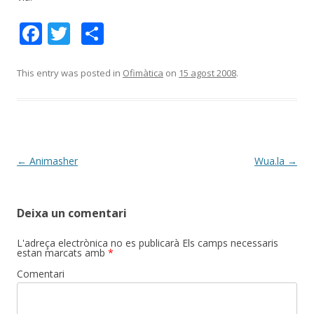
F
T
C
ac
w
o
e
itt
m
This entry was posted in
Ofimàtica
on
15 agost 2008
.
b
er
p
o
ar
o
te
k
ix
Post
←
Animasher
Wua.la
→
navigation
Deixa un comentari
L'adreça electrònica no es publicarà
Els camps necessaris
estan marcats amb
*
Comentari