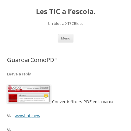
Les TIC a l’escola.
Un bloc a XTECBlocs
Skip
Menu
to
content
GuardarComoPDF
Leave a reply
Convertir fitxers PDF en la xarxa
Via:
wwwhatsnew
Via: