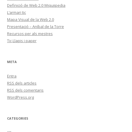
Definició de Web 2.0 Wiquiipedia
L’armari tic
Mapa Visual de la Web 2.0
Presentació – Aníbal de la Torre
Recursos per als mestres
Tic,Llapis i paper
META
Entra
RSS
dels articles
RSS
dels comentaris
WordPress.org
CATEGORIES