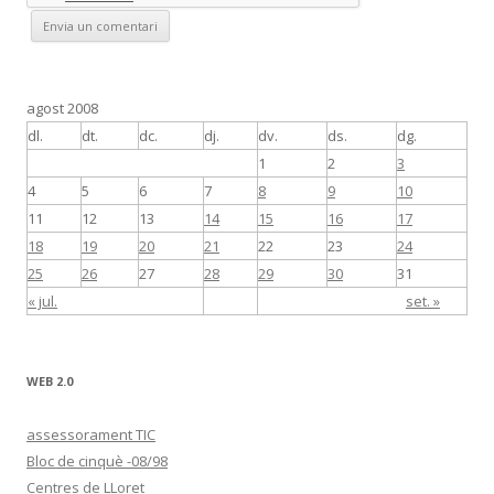
agost 2008
dl.
dt.
dc.
dj.
dv.
ds.
dg.
1
2
3
4
5
6
7
8
9
10
11
12
13
14
15
16
17
18
19
20
21
22
23
24
25
26
27
28
29
30
31
« jul.
set. »
WEB 2.0
assessorament TIC
Bloc de cinquè -08/98
Centres de LLoret