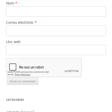
Nom
*
Correu electrònic
*
Lloc web
CATEGORIES
activitats classe CS