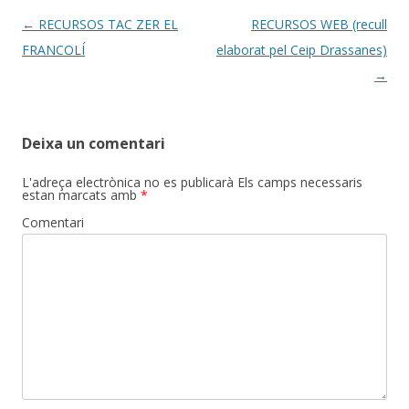
Post
←
RECURSOS TAC ZER EL
RECURSOS WEB (recull
navigation
FRANCOLÍ
elaborat pel Ceip Drassanes)
→
Deixa un comentari
L'adreça electrònica no es publicarà
Els camps necessaris
estan marcats amb
*
Comentari