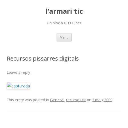
l’armari tic
Un bloc a XTECBlocs
Skip
Menu
to
content
Recursos pissarres digitals
Leave a reply
This entry was posted in
General
,
recursos tic
on
3 maig 2009
.