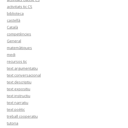
activitats tic CS
biblioteca
castellà
Català
competències
General
matemàtiques
medi
recursos tic
text argumentatiu
text conversacional
text descriptiu
text expositiu
text instructiu
text narratiu
text poètic
treball cooperatiu
tutoria