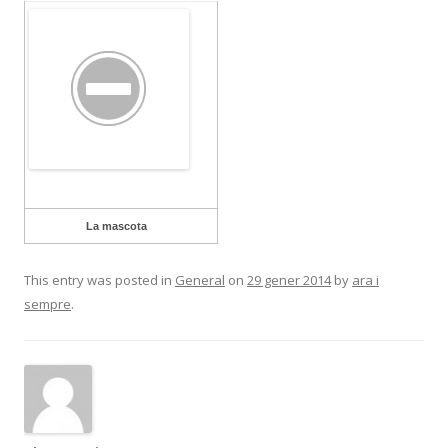
La mascota
This entry was posted in
General
on
29 gener 2014
by
ara i
sempre
.