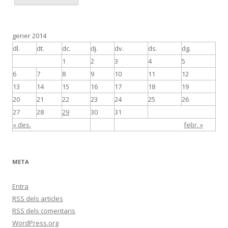
gener 2014
dl.
dt.
dc.
dj.
dv.
ds.
dg.
1
2
3
4
5
6
7
8
9
10
11
12
13
14
15
16
17
18
19
20
21
22
23
24
25
26
27
28
29
30
31
« des.
febr. »
META
Entra
RSS
dels articles
RSS
dels comentaris
WordPress.org