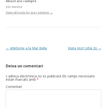
About ara i sempre
Sóc mestra
View all posts by ara i sempre
→
Post
←
Atletisme a la Mar Bella
Visita Hort Urbà 2n
→
navigation
Deixa un comentari
L'adreça electrònica no es publicarà
Els camps necessaris
estan marcats amb
*
Comentari