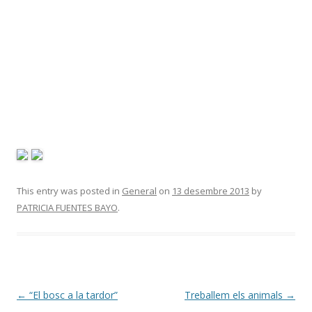
This entry was posted in
General
on
13 desembre 2013
by
PATRICIA FUENTES BAYO
.
Post
←
“El bosc a la tardor”
Treballem els animals
→