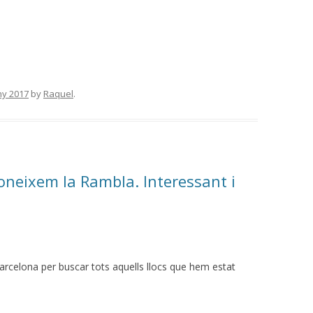
ny 2017
by
Raquel
.
oneixem la Rambla. Interessant i
arcelona per buscar tots aquells llocs que hem estat