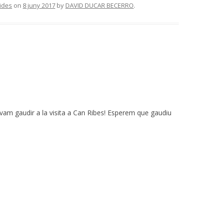
ides
on
8 juny 2017
by
DAVID DUCAR BECERRO
.
 vam gaudir a la visita a Can Ribes! Esperem que gaudiu