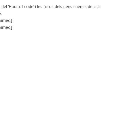
 del ‘Hour of code’ i les fotos dels nens i nenes de cicle
è.
vimeo]
vimeo]