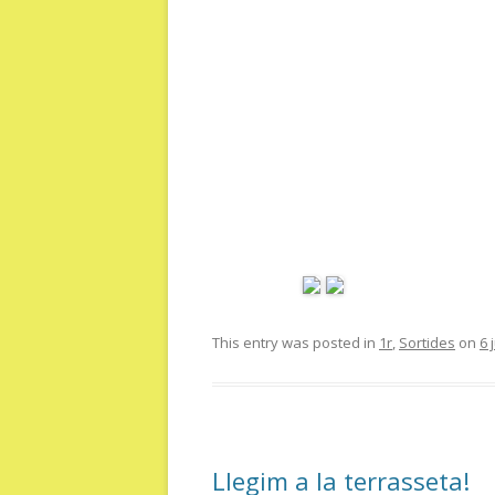
This entry was posted in
1r
,
Sortides
on
6 
Llegim a la terrasseta!