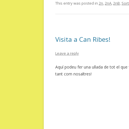
This entry was posted in
2n
,
2nA
,
2nB
,
Sort
Visita a Can Ribes!
Leave a reply
Aquí podeu fer una ullada de tot el que
tant com nosaltres!