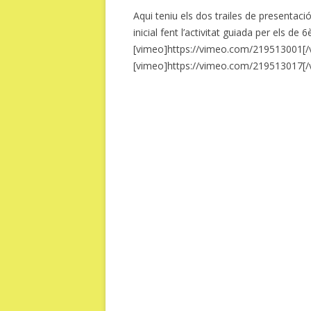
Aqui teniu els dos trailes de presentació
inicial fent l’activitat guiada per els de 6
[vimeo]https://vimeo.com/219513001[/
[vimeo]https://vimeo.com/219513017[/