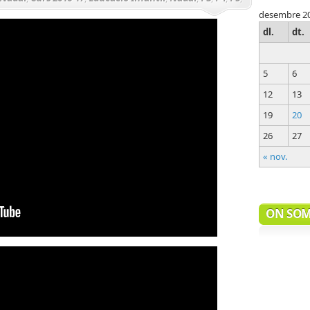
desembre 2
RS
dl.
dt.
5
6
12
13
19
20
26
27
« nov.
ON SO