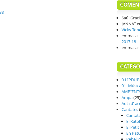
COMENT
38
Saúl Grac
teix
JANNAT
e
Vicky Ton
emma last
2017-18
emma last
CATEGO
0-LIPDUB
01- Músic
AMBIENTS
Ampa
(25
Aula d' ac
Cantates
(
Cantata
El Ratol
El Peti
En Patu
Rebel·li