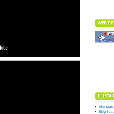
WEB DE 
LLISTA 
Bloc Mart
Blog Educa