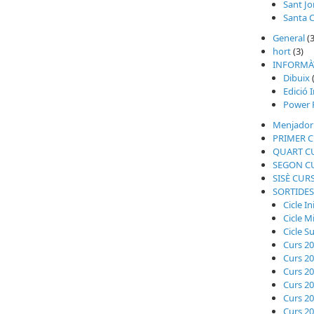
Sant Jo
Santa C
General
(3
hort
(3)
INFORMÀ
Dibuix
Edició 
Power 
Menjador
PRIMER 
QUART C
SEGON C
SISÈ CUR
SORTIDES
Cicle In
Cicle M
Cicle S
Curs 2
Curs 2
Curs 2
Curs 2
Curs 2
Curs 2