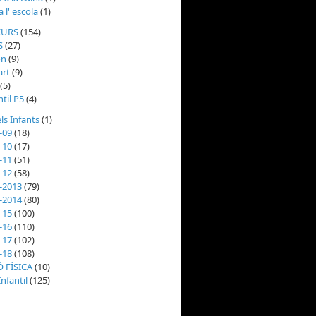
 l' escola
(1)
CURS
(154)
S
(27)
on
(9)
rt
(9)
(5)
ntil P5
(4)
ls Infants
(1)
-09
(18)
-10
(17)
-11
(51)
-12
(58)
-2013
(79)
-2014
(80)
-15
(100)
-16
(110)
-17
(102)
-18
(108)
 FÍSICA
(10)
nfantil
(125)