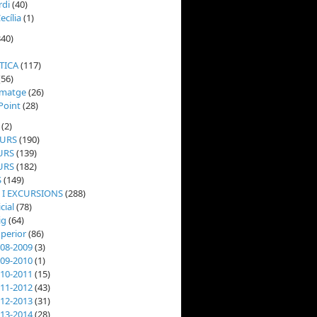
rdi
(40)
ecília
(1)
40)
TICA
(117)
(56)
Imatge
(26)
Point
(28)
(2)
CURS
(190)
URS
(139)
URS
(182)
S
(149)
 I EXCURSIONS
(288)
icial
(78)
ig
(64)
uperior
(86)
008-2009
(3)
009-2010
(1)
010-2011
(15)
011-2012
(43)
012-2013
(31)
013-2014
(28)