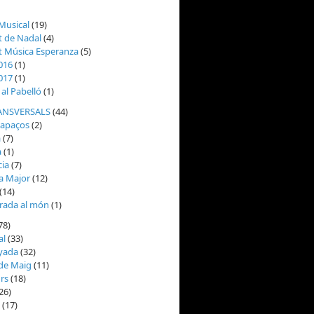
Musical
(19)
t de Nadal
(4)
t Música Esperanza
(5)
016
(1)
017
(1)
al Pabelló
(1)
ANSVERSALS
(44)
capaços
(2)
a
(7)
a
(1)
cia
(7)
a Major
(12)
(14)
rada al món
(1)
78)
al
(33)
yada
(32)
 de Maig
(11)
urs
(18)
26)
(17)