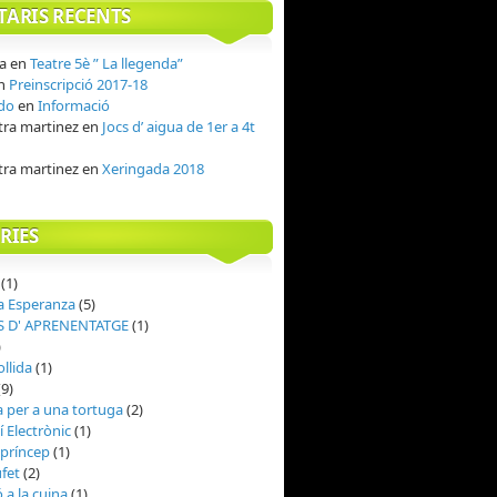
ARIS RECENTS
ia
en
Teatre 5è ” La llegenda”
n
Preinscripció 2017-18
do
en
Informació
ra martinez
en
Jocs d’ aigua de 1er a 4t
ra martinez
en
Xeringada 2018
RIES
(1)
a Esperanza
(5)
 D' APRENENTATGE
(1)
)
ollida
(1)
9)
 per a una tortuga
(2)
í Electrònic
(1)
t príncep
(1)
fet
(2)
ó a la cuina
(1)