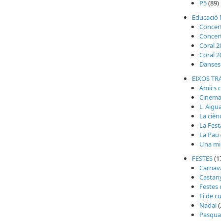
P5
(89)
Educació 
Concer
Concer
Coral 2
Coral 2
Danses 
EIXOS TR
Amics 
Cinem
L' Aigu
La cièn
La Fest
La Pau
Una mi
FESTES
(1
Carnav
Castan
Festes
Fi de c
Nadal
(
Pasqua