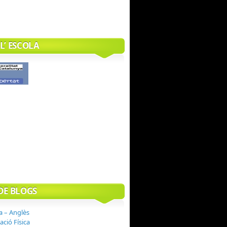
L’ ESCOLA
DE BLOGS
a – Anglès
ció Física