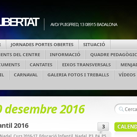
IBERTAT
AVD/ PUIGFRED, 13 08915 BADALONA
R
JORNADES PORTES OBERTES
SITUACIÓ
MENTS DEL CENTRE
INFORMACIÓ
QUADRE PEDAGÒGIC
CUMENTS
CANTATES
EIXOS TRANSVERSALS
MENJA
IL
CARNAVAL
GALERIA FOTOS I TREBALLS
VÍDEOS
0 desembre 2016
antil 2016
CALEND
3
 Nadal
,
Curs 2016-17
,
Educació Infantil
,
Nadal
,
P3
,
P4
,
P5
,