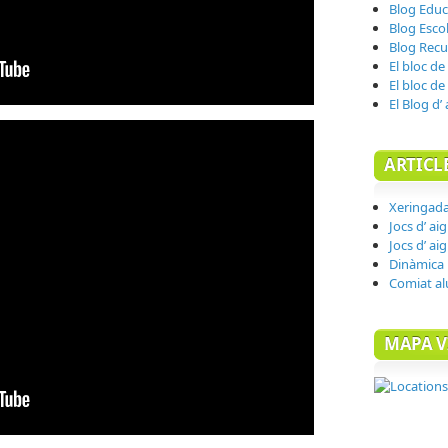
Blog Educa
Blog Esco
Blog Recu
El bloc de
El bloc de
El Blog d’
ARTICL
Xeringad
Jocs d’ ai
Jocs d’ ai
Dinàmica 
Comiat a
MAPA V