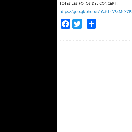
TOTES LES FOTOS DEL CONCERT :
https://goo.gl/photos/t6afchcV34MeXCR
Facebook
Twitter
Compar