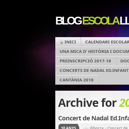
BLOG
ESCOLA
LL
INICI
CALENDARI ESCOLA
UNA MICA D’ HISTÒRIA I DOCU
PREINSCRIPCIÓ 2017-18
DO
CONCERTS DE NADAL ED.INFANT
CANTÀNIA 2018
Archive for
2
Concert de Nadal Ed.Inf
10 ANYS
per
diborra
a
Concert de