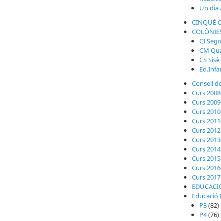
Un dia a
CINQUÈ 
COLÒNIE
CI Seg
CM Qua
CS Sisè
Ed.Infa
Consell de
Curs 2008
Curs 2009
Curs 2010
Curs 2011
Curs 2012
Curs 2013
Curs 2014
Curs 2015
Curs 2016
Curs 2017
EDUCACIÓ
Educació I
P3
(82)
P4
(76)