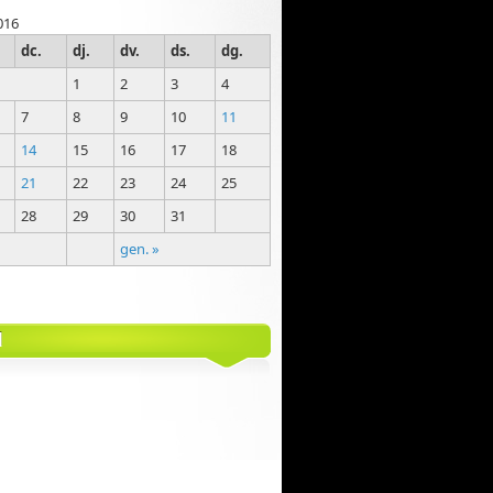
016
dc.
dj.
dv.
ds.
dg.
1
2
3
4
7
8
9
10
11
14
15
16
17
18
21
22
23
24
25
28
29
30
31
gen. »
M