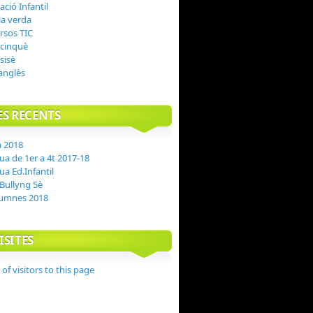
ció Infantil
la verda
rsos TIC
 cinquè
 sisè
 anglès
ES RECENTS
a 2018
gua de 1er a 4t 2017-18
gua Ed.Infantil
Bullyng 5è
lumnes 2018
ISITES