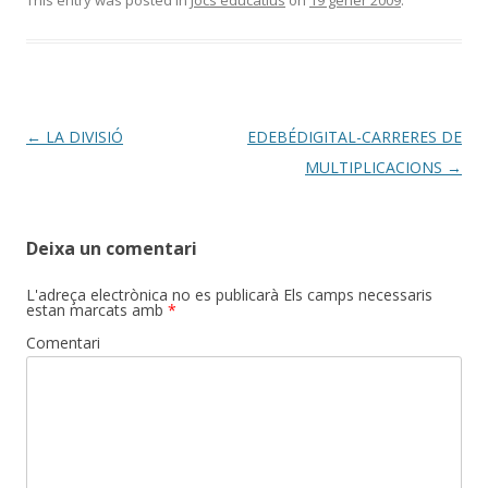
This entry was posted in
Jocs educatius
on
19 gener 2009
.
Post
←
LA DIVISIÓ
EDEBÉDIGITAL-CARRERES DE
navigation
MULTIPLICACIONS
→
Deixa un comentari
L'adreça electrònica no es publicarà
Els camps necessaris
estan marcats amb
*
Comentari