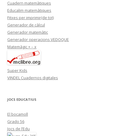
Cuadern matemàtiques
Educalim matemàtiques
Fitxes per imprimir(de tot)
Generador de càlcul
Generador matemàtic
Generador operacions VEDOQUE
Matemàgic + – x
Super Kids
VINDEL Cuadernos digitales
JOCS EDUCATIUS
El bocamoll
Grado 56
Jocs de l’Edu