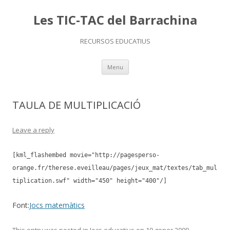
Les TIC-TAC del Barrachina
RECURSOS EDUCATIUS
Skip
Menu
to
content
TAULA DE MULTIPLICACIÓ
Leave a reply
[kml_flashembed movie="http://pagesperso-
orange.fr/therese.eveilleau/pages/jeux_mat/textes/tab_mul
tiplication.swf" width="450" height="400"/]
Font:
Jocs matemàtics