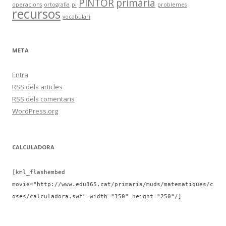
PINTOR
primària
operacions
ortografia
pi
problemes
recursos
vocabulari
META
Entra
RSS
dels articles
RSS
dels comentaris
WordPress.org
CALCULADORA
[kml_flashembed
movie="http://www.edu365.cat/primaria/muds/matematiques/c
oses/calculadora.swf" width="150" height="250"/]