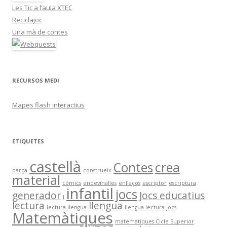
Les Tic a l’aula XTEC
Reciclajoc
Una mà de contes
RECURSOS MEDI
Mapes flash interactius
ETIQUETES
castellà
Contes
crea
barça
construeix
material
còmics
endevinalles
enllaços
escriptor
escriptura
infantil
jocs
generador
Jocs educatius
I
lectura
llengua
lectura llengua
llengua lectura jocs
Matemàtiques
matemàtiques Cicle Superior