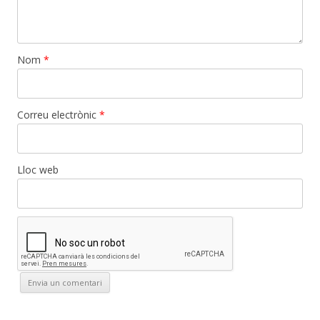
Nom
*
Correu electrònic
*
Lloc web