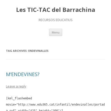
Les TIC-TAC del Barrachina
RECURSOS EDUCATIUS
Skip
Menu
to
content
TAG ARCHIVES:
ENDEVINALLES
M’ENDEVINES?
Leave a reply
[kml_flashembed
movie="http://www.edu365.cat/infantil/endevinalles/portad
a.swf" width="425" height="300"/]