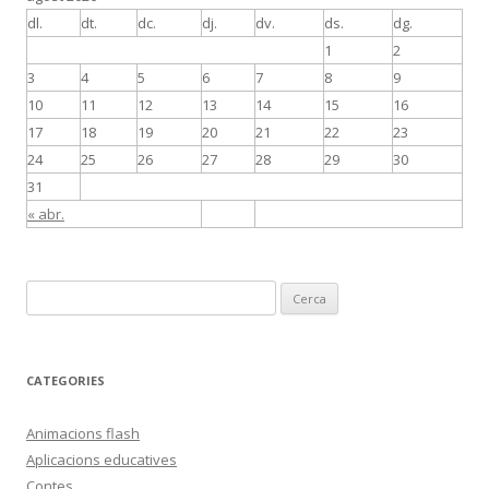
dl.
dt.
dc.
dj.
dv.
ds.
dg.
1
2
3
4
5
6
7
8
9
10
11
12
13
14
15
16
17
18
19
20
21
22
23
24
25
26
27
28
29
30
31
« abr.
C
e
r
c
CATEGORIES
a
:
Animacions flash
Aplicacions educatives
Contes