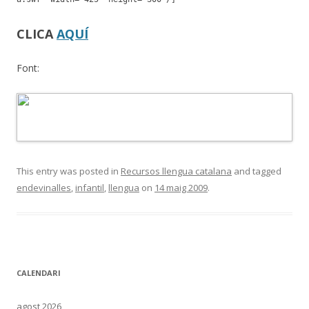
CLICA
AQUÍ
Font:
This entry was posted in
Recursos llengua catalana
and tagged
endevinalles
,
infantil
,
llengua
on
14 maig 2009
.
CALENDARI
agost 2026