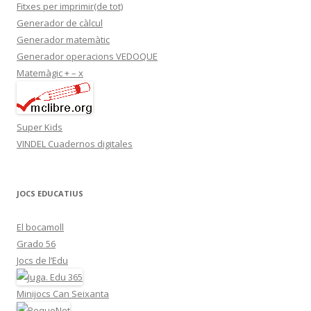
Fitxes per imprimir(de tot)
Generador de càlcul
Generador matemàtic
Generador operacions VEDOQUE
Matemàgic + – x
Super Kids
VINDEL Cuadernos digitales
JOCS EDUCATIUS
El bocamoll
Grado 56
Jocs de l’Edu
Minijocs Can Seixanta