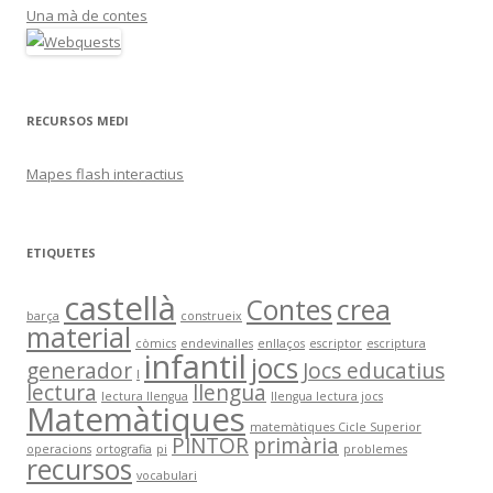
Una mà de contes
RECURSOS MEDI
Mapes flash interactius
ETIQUETES
castellà
Contes
crea
barça
construeix
material
còmics
endevinalles
enllaços
escriptor
escriptura
infantil
jocs
generador
Jocs educatius
I
lectura
llengua
lectura llengua
llengua lectura jocs
Matemàtiques
matemàtiques Cicle Superior
PINTOR
primària
operacions
ortografia
pi
problemes
recursos
vocabulari