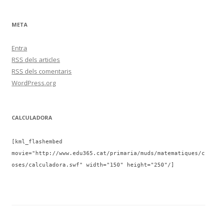
META
Entra
RSS
dels articles
RSS
dels comentaris
WordPress.org
CALCULADORA
[kml_flashembed
movie="http://www.edu365.cat/primaria/muds/matematiques/c
oses/calculadora.swf" width="150" height="250"/]