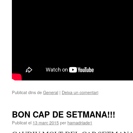
Publicat dins de
General
|
Deixa un comentari
BON CAP DE SETMANA!!!
Publicat el
13 març 2015
per
hamadriade1