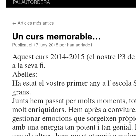
PALAUTORDERA
←
Articles més antics
Un curs memorable…
Publicat el
17 juny 2015
per
hamadriade1
Aquest curs 2014-2015 (el nostre P3 de
a la seva fi.
Abelles:
Ha estat el vostre primer any a l’escola 
grans.
Junts hem passat per molts moments, tot
molt enriquidors. Hem après a conviure, 
gestionar emocions que sorgeixen pròp
amb una energia tan potent i tan genial.
uns els altres, hem posat atenció a pode