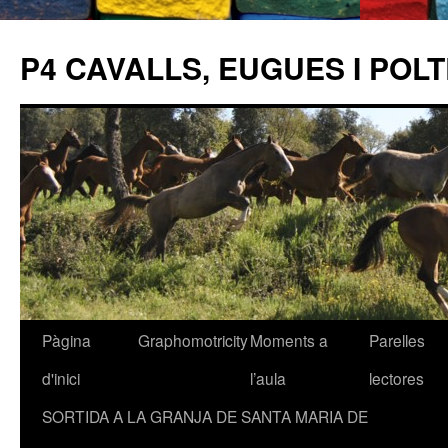
P4 CAVALLS, EUGUES I POL
Pàgina
Graphomotricity
Moments a
Parelles
Vés
d'inici
l’aula
lectores
al
SORTIDA A LA GRANJA DE SANTA MARIA DE
contingut