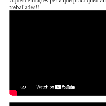
Aquest enllaç és per a que practiqueu am
treballades!!