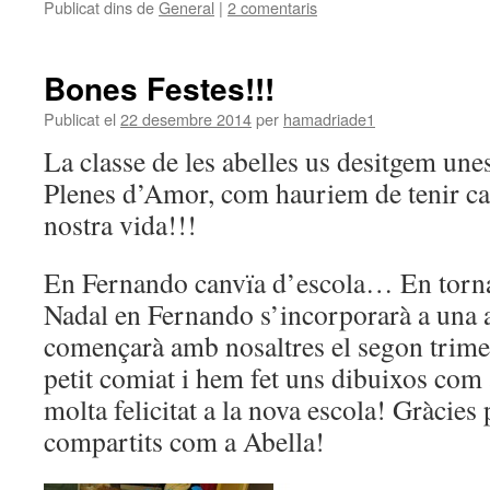
Publicat dins de
General
|
2 comentaris
Bones Festes!!!
Publicat el
22 desembre 2014
per
hamadriade1
La classe de les abelles us desitgem une
Plenes d’Amor, com hauriem de tenir cad
nostra vida!!!
En Fernando canvïa d’escola… En torna
Nadal en Fernando s’incorporarà a una al
començarà amb nosaltres el segon trim
petit comiat i hem fet uns dibuixos com 
molta felicitat a la nova escola! Gràcie
compartits com a Abella!