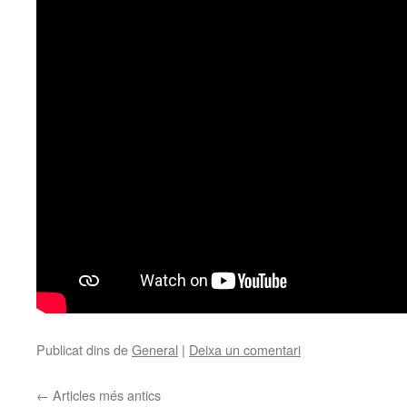
Publicat dins de
General
|
Deixa un comentari
←
Articles més antics