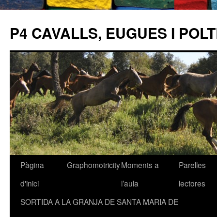
P4 CAVALLS, EUGUES I POL
Pàgina
Graphomotricity
Moments a
Parelles
Vés
d'inici
l’aula
lectores
al
SORTIDA A LA GRANJA DE SANTA MARIA DE
contingut