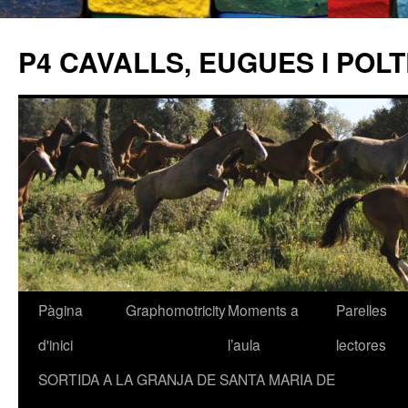
P4 CAVALLS, EUGUES I POL
Pàgina
Graphomotricity
Moments a
Parelles
Vés
d'inici
l’aula
lectores
al
SORTIDA A LA GRANJA DE SANTA MARIA DE
contingut