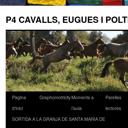
P4 CAVALLS, EUGUES I POL
Pàgina
Graphomotricity
Moments a
Parelles
Vés
d'inici
l’aula
lectores
al
SORTIDA A LA GRANJA DE SANTA MARIA DE
contingut