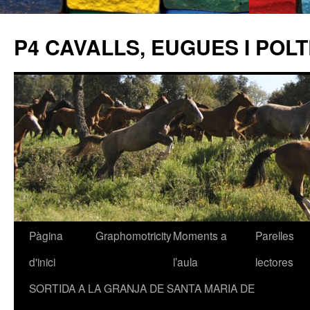
P4 CAVALLS, EUGUES I POL
Pàgina
Graphomotricity
Moments a
Parelles
Vés
d'inici
l’aula
lectores
al
SORTIDA A LA GRANJA DE SANTA MARIA DE
contingut