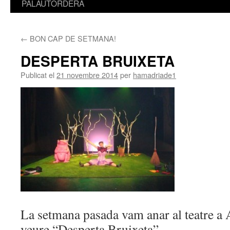
PALAUTORDERA
←
BON CAP DE SETMANA!
DESPERTA BRUIXETA
Publicat el
21 novembre 2014
per
hamadriade1
La setmana pasada vam anar al teatre a
veure “Desperta Bruixeta”.