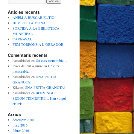
Articles recents
ANEM A BUSCAR EL TIÓ
HEM FET LA MONA
SORTIDA A LA BIBLIOTECA
MUNICIPAL
CARNAVAL
FEM TORRONS A L´OBRADOR
Comentaris recents
hamadriade1
en
Un curs memorable…
Pares del Nil Aguirre
en
Un curs
memorable…
hamadriade1
en
UNA PETITA
GRANOTA!
Kike
en
UNA PETITA GRANOTA!
hamadriade1
en
BENVINGUT,
SEGON TRIMESTRE… Han vingut
els reis!
Arxius
desembre 2016
març 2016
febrer 2016