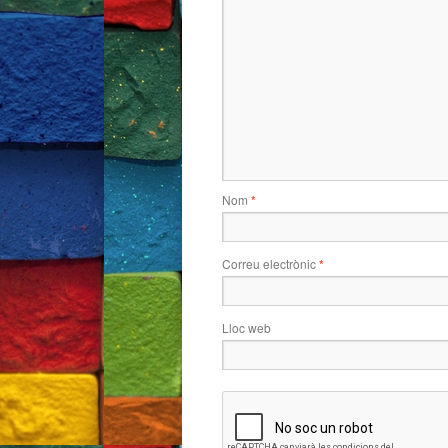
Nom
*
Correu electrònic
*
Lloc web