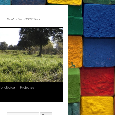
Un altre bloc d'XTECBlocs
Fonològica
Projectes