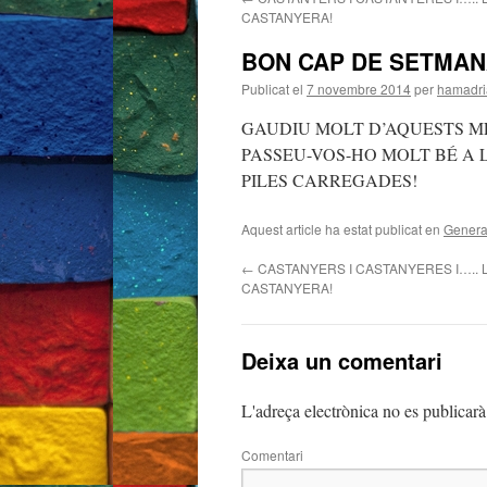
CASTANYERA!
BON CAP DE SETMAN
Publicat el
7 novembre 2014
per
hamadr
GAUDIU MOLT D’AQUESTS ME
PASSEU-VOS-HO MOLT BÉ A 
PILES CARREGADES!
Aquest article ha estat publicat en
Genera
←
CASTANYERS I CASTANYERES I….. 
CASTANYERA!
Deixa un comentari
L'adreça electrònica no es publicarà
Comentari