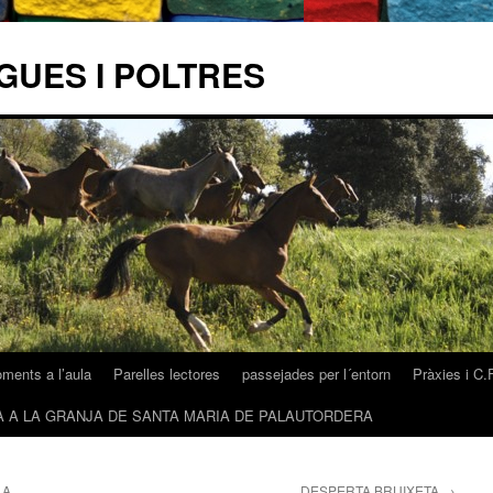
GUES I POLTRES
ments a l’aula
Parelles lectores
passejades per l´entorn
Pràxies i C.
A A LA GRANJA DE SANTA MARIA DE PALAUTORDERA
LA
DESPERTA BRUIXETA
→