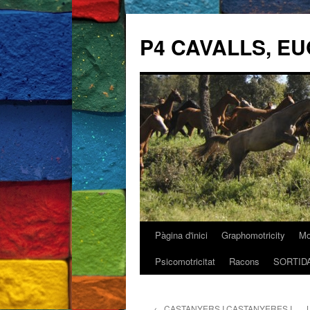
P4 CAVALLS, EU
Pàgina d'inici
Graphomotricity
Mo
Vés
Psicomotricitat
Racons
SORTID
al
contingut
←
CASTANYERS I CASTANYERES I….. 