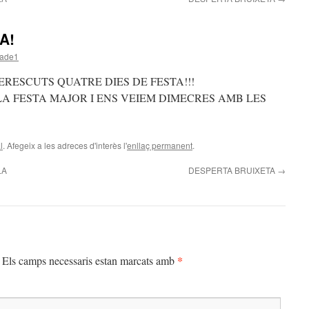
A!
iade1
RESCUTS QUATRE DIES DE FESTA!!!
LA FESTA MAJOR I ENS VEIEM DIMECRES AMB LES
l
. Afegeix a les adreces d'interès l'
enllaç permanent
.
LA
DESPERTA BRUIXETA
→
*
Els camps necessaris estan marcats amb