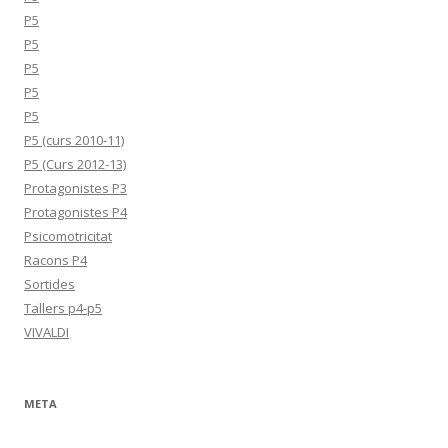
P5
P5
P5
P5
P5
P5 (curs 2010-11)
P5 (Curs 2012-13)
Protagonistes P3
Protagonistes P4
Psicomotricitat
Racons P4
Sortides
Tallers p4-p5
VIVALDI
META