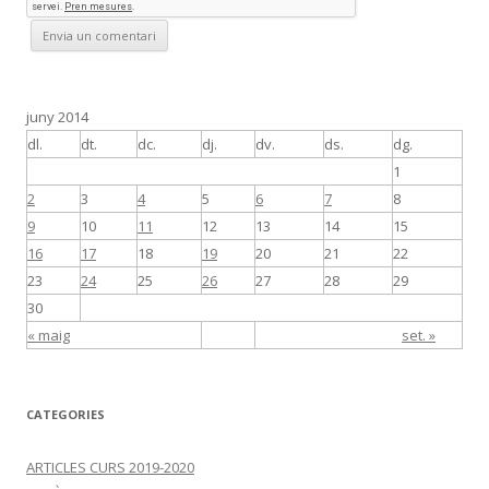
juny 2014
dl.
dt.
dc.
dj.
dv.
ds.
dg.
1
2
3
4
5
6
7
8
9
10
11
12
13
14
15
16
17
18
19
20
21
22
23
24
25
26
27
28
29
30
« maig
set. »
CATEGORIES
ARTICLES CURS 2019-2020