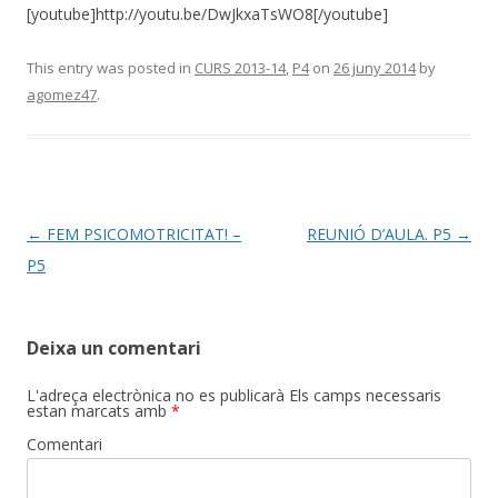
[youtube]http://youtu.be/DwJkxaTsWO8[/youtube]
This entry was posted in
CURS 2013-14
,
P4
on
26 juny 2014
by
agomez47
.
Post
←
FEM PSICOMOTRICITAT! –
REUNIÓ D’AULA. P5
→
navigation
P5
Deixa un comentari
L'adreça electrònica no es publicarà
Els camps necessaris
estan marcats amb
*
Comentari