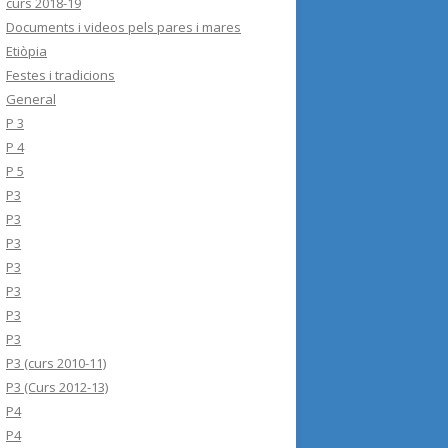
curs 2018-19
Documents i videos pels pares i mares
Etiòpia
Festes i tradicions
General
P 3
P 4
P 5
P3
P3
P3
P3
P3
P3
P3
P3 (curs 2010-11)
P3 (Curs 2012-13)
P4
P4