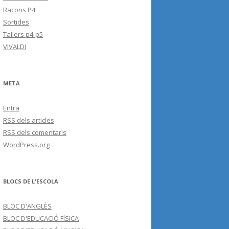
Racons P4
Sortides
Tallers p4-p5
VIVALDI
META
Entra
RSS
dels articles
RSS
dels comentaris
WordPress.org
BLOCS DE L'ESCOLA
BLOC D'ANGLÈS
BLOC D'EDUCACIÓ FÍSICA