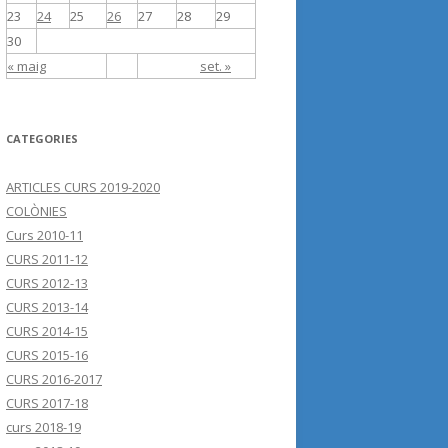
23
24
25
26
27
28
29
30
« maig
set. »
CATEGORIES
ARTICLES CURS 2019-2020
COLÒNIES
Curs 2010-11
CURS 2011-12
CURS 2012-13
CURS 2013-14
CURS 2014-15
CURS 2015-16
CURS 2016-2017
CURS 2017-18
curs 2018-19