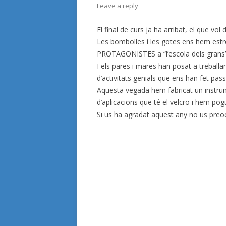
Leave a reply
El final de curs ja ha arribat, el que v
Les bombolles i les gotes ens hem estr
PROTAGONISTES a “l’escola dels grans”
I els pares i mares han posat a treball
d’activitats genials que ens han fet pa
Aquesta vegada hem fabricat un instrume
d’aplicacions que té el velcro i hem pog
Si us ha agradat aquest any no us preo