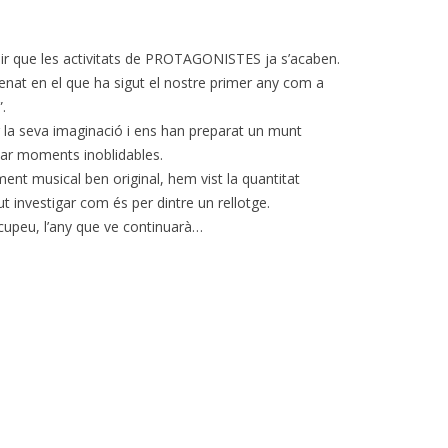
ol dir que les activitats de PROTAGONISTES ja s’acaben.
enat en el que ha sigut el nostre primer any com a
.
ar la seva imaginació i ens han preparat un munt
ssar moments inoblidables.
nt musical ben original, hem vist la quantitat
ut investigar com és per dintre un rellotge.
cupeu, l’any que ve continuarà…