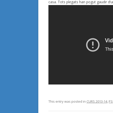
casa. Tots plegats han pogut gaudir d’un
This entry was posted in
CURS 2013-14
,
P3