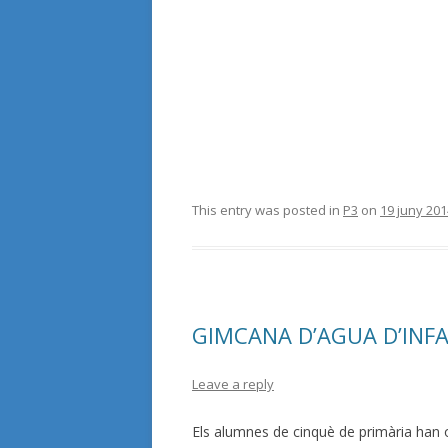
This entry was posted in
P3
on
19 juny 201
GIMCANA D’AGUA D’INFA
Leave a reply
Els alumnes de cinquè de primària han o