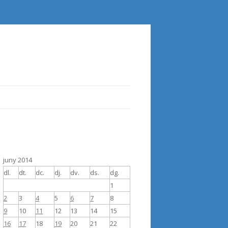
juny 2014
dl.
dt.
dc.
dj.
dv.
ds.
dg.
1
2
3
4
5
6
7
8
9
10
11
12
13
14
15
16
17
18
19
20
21
22