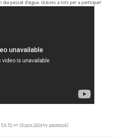
 dia passat d’aigua. Gràcies a tots per a participar!
,
P4
,
P5
on
19 juny 2014
by
agomez47
.