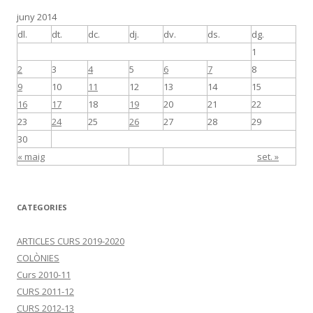
juny 2014
dl.
dt.
dc.
dj.
dv.
ds.
dg.
1
2
3
4
5
6
7
8
9
10
11
12
13
14
15
16
17
18
19
20
21
22
23
24
25
26
27
28
29
30
« maig
set. »
CATEGORIES
ARTICLES CURS 2019-2020
COLÒNIES
Curs 2010-11
CURS 2011-12
CURS 2012-13