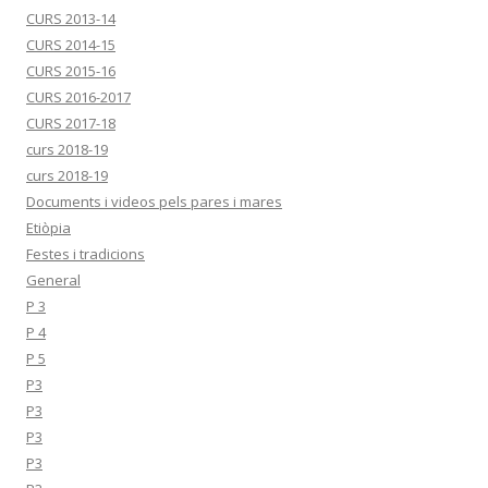
CURS 2013-14
CURS 2014-15
CURS 2015-16
CURS 2016-2017
CURS 2017-18
curs 2018-19
curs 2018-19
Documents i videos pels pares i mares
Etiòpia
Festes i tradicions
General
P 3
P 4
P 5
P3
P3
P3
P3