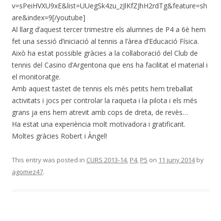
v=sPeiHVXU9xE&list=UUegSk4zu_zJlKfZJhH2rdTg&feature=sh
are&index=9[/youtube]
Al llarg d’aquest tercer trimestre els alumnes de P4 a 6è hem
fet una sessió d’iniciació al tennis a l’àrea d’Educació Física.
Això ha estat possible gràcies a la col·laboració del Club de
tennis del Casino d’Argentona que ens ha facilitat el material i
el monitoratge.
Amb aquest tastet de tennis els més petits hem treballat
activitats i jocs per controlar la raqueta i la pilota i els més
grans ja ens hem atrevit amb cops de dreta, de revès…
Ha estat una experiència molt motivadora i gratificant.
Moltes gràcies Robert i Àngel!
This entry was posted in
CURS 2013-14
,
P4
,
P5
on
11 juny 2014
by
agomez47
.