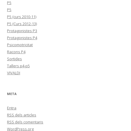
P5
P5
P5 (curs 2010-11)
P5 (Curs 2012-13)
Protagonistes P3
Protagonistes P4
Psicomotricitat
Racons P4
Sortides
Tallers p4-p5
VIVALDI
META
Entra
RSS
dels articles
RSS
dels comentaris
WordPress.org