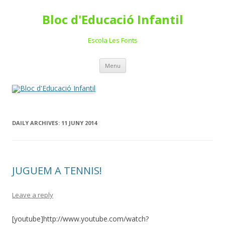
Bloc d'Educació Infantil
Escola Les Fonts
Skip
Menu
to
content
DAILY ARCHIVES:
11 JUNY 2014
JUGUEM A TENNIS!
Leave a reply
[youtube]http://www.youtube.com/watch?