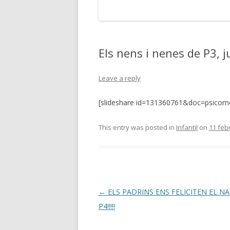
Els nens i nenes de P3,
Leave a reply
[slideshare id=131360761&doc=psicomo
This entry was posted in
Infantil
on
11 feb
Post
←
ELS PADRINS ENS FELICITEN EL N
navigation
P4!!!!!