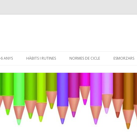
Skip
to
-6 ANYS
HÀBITS I RUTINES
NORMES DE CICLE
ESMORZARS
content