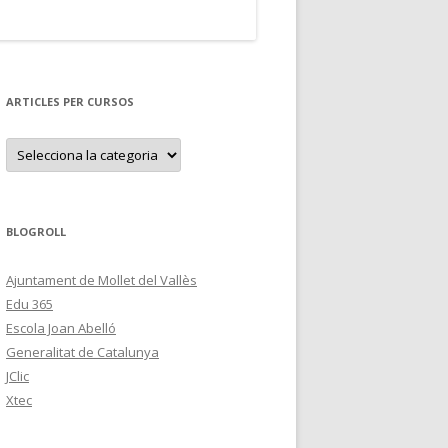
ARTICLES PER CURSOS
A
r
t
i
c
l
e
BLOGROLL
s
p
e
Ajuntament de Mollet del Vallès
r
c
Edu 365
u
r
Escola Joan Abelló
s
Generalitat de Catalunya
o
s
JClic
Xtec