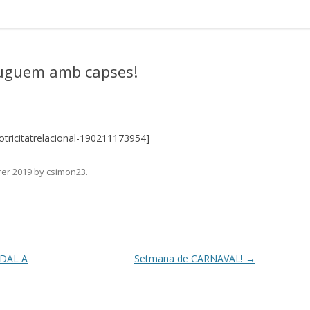
 juguem amb capses!
tricitatrelacional-190211173954]
rer 2019
by
csimon23
.
ADAL A
Setmana de CARNAVAL!
→