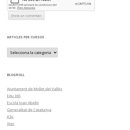
ARTICLES PER CURSOS
A
r
t
i
c
l
e
BLOGROLL
s
p
e
Ajuntament de Mollet del Vallès
r
c
Edu 365
u
r
Escola Joan Abelló
s
Generalitat de Catalunya
o
s
JClic
Xtec