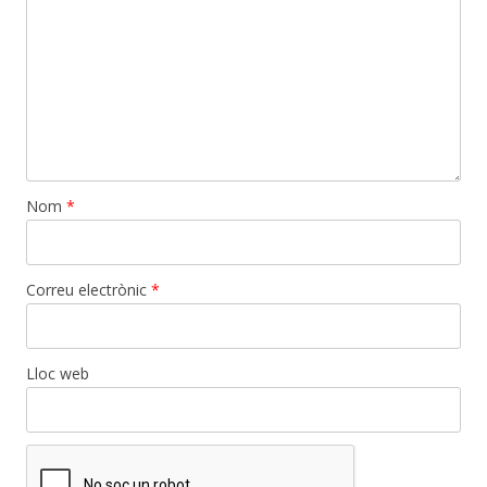
Nom
*
Correu electrònic
*
Lloc web