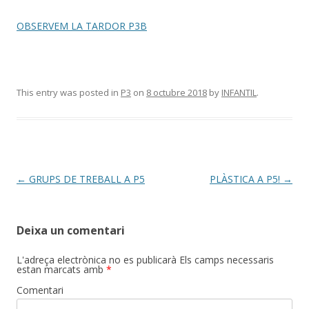
OBSERVEM LA TARDOR P3B
This entry was posted in
P3
on
8 octubre 2018
by
INFANTIL
.
Post
←
GRUPS DE TREBALL A P5
PLÀSTICA A P5!
→
navigation
Deixa un comentari
L'adreça electrònica no es publicarà
Els camps necessaris
estan marcats amb
*
Comentari