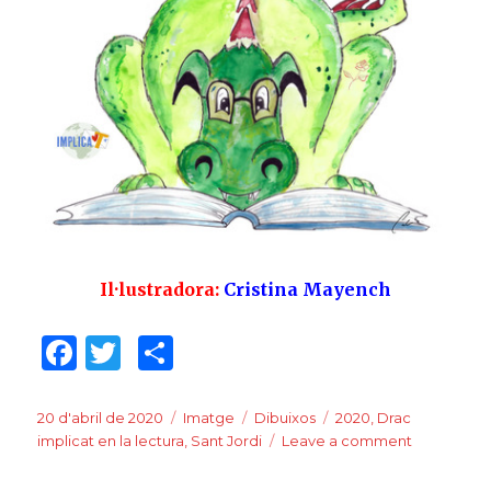
Il·lustradora:
Cristina Mayench
F
T
C
a
w
o
c
it
m
Posted
20 d'abril de 2020
Format
Imatge
Categories
Dibuixos
Tags
2020
,
Drac
on
implicat en la lectura
,
Sant Jordi
Leave a comment
on
e
te
p
Sant
Jordi