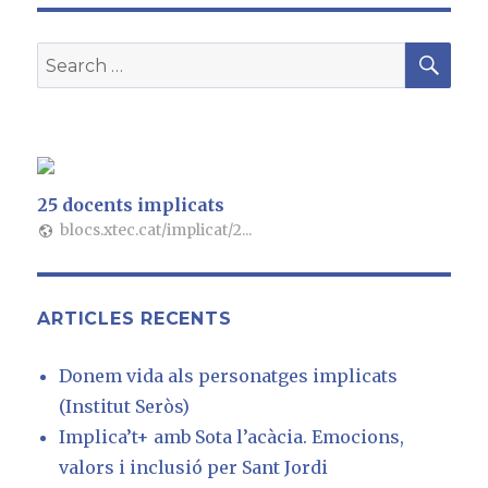
e
te
g
SE
b
r
ra
Search
o
m
for:
o
k
25 docents implicats
blocs.xtec.cat/implicat/2...
ARTICLES RECENTS
Donem vida als personatges implicats
(Institut Seròs)
Implica’t+ amb Sota l’acàcia. Emocions,
valors i inclusió per Sant Jordi