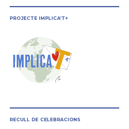
b
r
ar
2020
o
te
o
ix
PROJECTE IMPLICA’T+
k
RECULL DE CELEBRACIONS