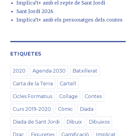
Implica’t+ amb el repte de Sant Jordi
Sant Jordi 2026
Implica’t+ amb els personatges dels contes
ETIQUETES
2020
Agenda 2030
Batxillerat
Carta de la Terra
Cartell
Cicles Formatius
Collage
Contes
Curs 2019-2020
Còmic
Diada
Diada de Sant Jordi
Dibuix
Dibuixos
Drac
Figuretes
Gamificació
Implicat