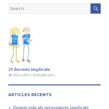
e
te
g
SE
b
r
ra
Search
o
m
for:
o
k
25 docents implicats
blocs.xtec.cat/implicat/2...
ARTICLES RECENTS
Donem vida als personatges implicats