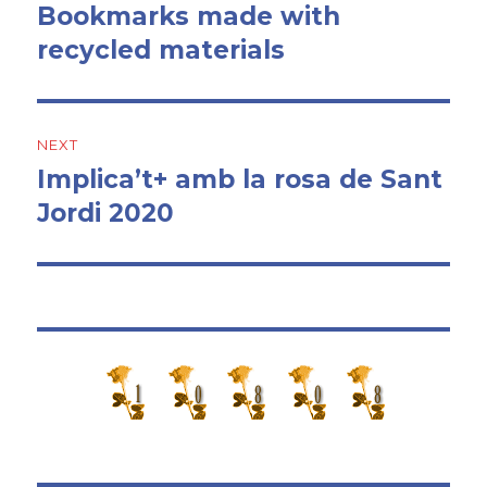
d'articles
Bookmarks made with
Previous
recycled materials
post:
NEXT
Implica’t+ amb la rosa de Sant
Next
Jordi 2020
post: