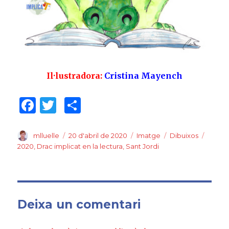
Il·lustradora:
Cristina Mayench
F
T
C
a
w
o
c
it
m
Author
mlluelle
Posted
20 d'abril de 2020
Format
Imatge
Categories
Dibuixos
Tags
on
2020
,
Drac implicat en la lectura
,
Sant Jordi
e
te
p
b
r
ar
o
te
o
ix
Deixa un comentari
k