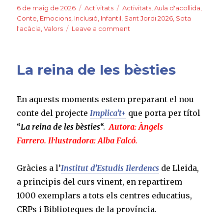
c
it
m
Posted
6 de maig de 2026
Categories
Activitats
Tags
Activitats
,
Aula d'acollida
,
on
Conte
,
Emocions
,
Inclusió
,
Infantil
,
Sant Jordi 2026
,
Sota
e
te
p
l'acàcia
,
Valors
Leave a comment
on
b
r
ar
Implica’t+
amb
o
te
Sota
La reina de les bèsties
o
ix
l’acàcia.
Emocions,
k
valors
En aquests moments estem preparant el nou
i
inclusió
conte del projecte
Implica’t+
que porta per títol
per
“
La reina de les bèsties
“.
Autora: Àngels
Sant
Farrero. Il·lustradora: Alba Falcó.
Jordi
Gràcies a l’
Institut d’Estudis Ilerdencs
de Lleida,
a principis del curs vinent, en repartirem
1000 exemplars a tots els centres educatius,
CRPs i Biblioteques de la província.