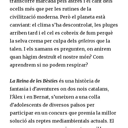
transcorre marcada pels astres i el cant dels
ocells més que per les rutines de la
civilització moderna. Però el planeta està
canviant: el clima s’ha descontrolat, les pluges
arriben tard i el cel es cobreix de fum perquè
la selva crema per culpa dels
grileiros
que la
talen. I els xamans es pregunten, on anirem
quan hàgim destruït el nostre món? Com
aprendrem si no podem respirar?
La Reina de les Bèsties
és una història de
fantasia i d’aventures on dos nois catalans,
l’Àlex i en Bernat, s’uneixen a una colla
d’adolescents de diversos països per
participar en un concurs que premia la millor
solució als reptes mediambientals actuals. El