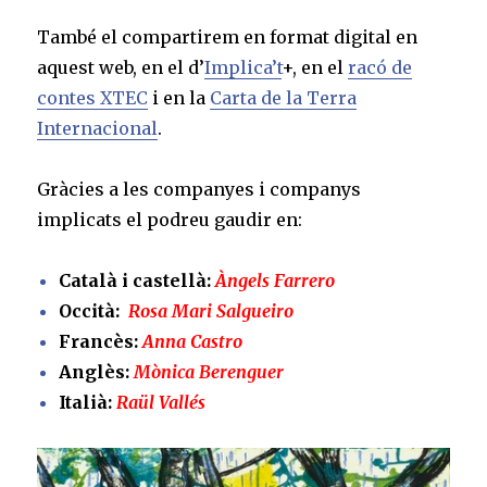
També el compartirem en format digital en
aquest web, en el d’
Implica’t
+, en el
racó de
contes XTEC
i en la
Carta de la Terra
Internacional
.
Gràcies a les companyes i companys
implicats el podreu gaudir en:
Català i castellà:
Àngels Farrero
Occità:
Rosa Mari Salgueiro
Francès:
Anna Castro
Anglès:
Mònica Berenguer
Italià:
Raül Vallés