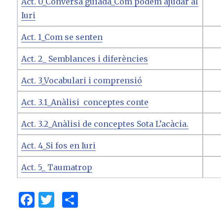
Act. 0_Conversa guiada_Com podem ajudar al
Iuri
Act. 1_Com se senten
Act. 2_ Semblances i diferències
Act. 3_Vocabulari i comprensió
Act. 3.1_Anàlisi conceptes conte
Act. 3.2_Anàlisi de conceptes Sota L’acàcia.
Act. 4_Si fos en Iuri
Act. 5_ Taumatrop
F
T
C
a
w
o