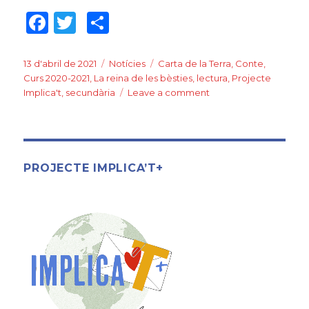
F
T
C
a
w
o
c
it
m
Posted
13 d'abril de 2021
Categories
Notícies
Tags
Carta de la Terra
,
Conte
,
on
Curs 2020-2021
,
La reina de les bèsties
,
lectura
,
Projecte
e
te
p
Implica't
,
secundària
Leave a comment
on
b
r
ar
La
reina
o
te
de
o
ix
les
bèsties
PROJECTE IMPLICA’T+
k