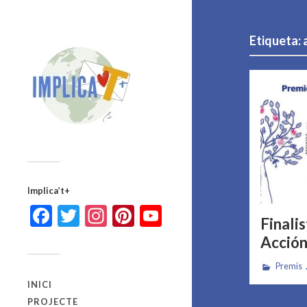
Etiqueta:
Implica’t+
Facebook
Twitter
Instagram
Pinterest
YouTube
Finali
Acción
Premis
INICI
PROJECTE