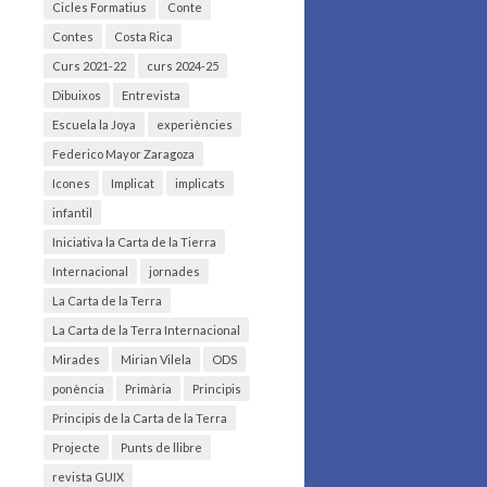
Cicles Formatius
Conte
Contes
Costa Rica
Curs 2021-22
curs 2024-25
Dibuixos
Entrevista
Escuela la Joya
experiències
Federico Mayor Zaragoza
Icones
Implicat
implicats
infantil
Iniciativa la Carta de la Tierra
Internacional
jornades
La Carta de la Terra
La Carta de la Terra Internacional
Mirades
Mirian Vilela
ODS
ponència
Primària
Principis
Principis de la Carta de la Terra
Projecte
Punts de llibre
revista GUIX