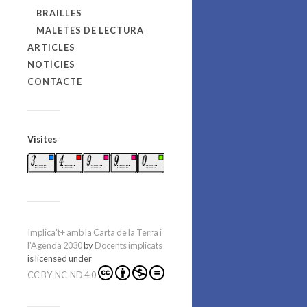
BRAILLES
MALETES DE LECTURA
ARTICLES
NOTÍCIES
CONTACTE
Visites
Implica't+ amb la Carta de la Terra i
l'Agenda 2030
by
Docents implicats
is licensed under
CC BY-NC-ND 4.0