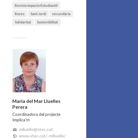
Revista Impacto Estudiantil
Roses
Sant Jordi
secundària
Solidaritat
Sostenibilitat
Maria del Mar Lluelles
Perera
Coordinadora del projecte
Implica't+
mlluelle@xtec.cat
www.xtec.cat/~mlluelle/