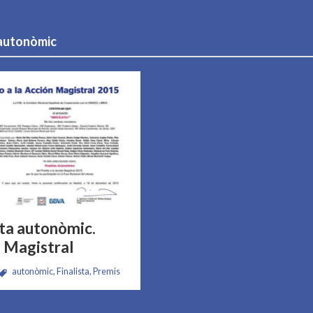
 autonòmic
sta autonòmic.
 Magistral
autonòmic
,
Finalista
,
Premis