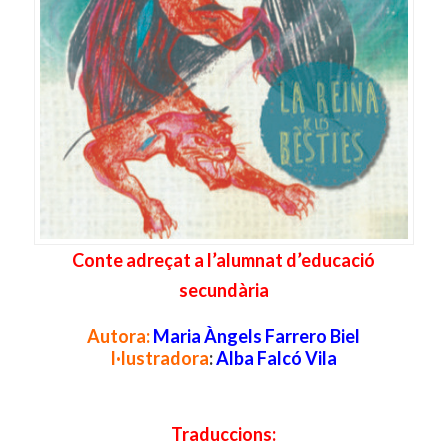
Conte adreçat a l’alumnat d’educació
secundària
Autora:
Maria Àngels Farrero Biel
I·lustradora
:
Alba Falcó Vila
Traduccions: