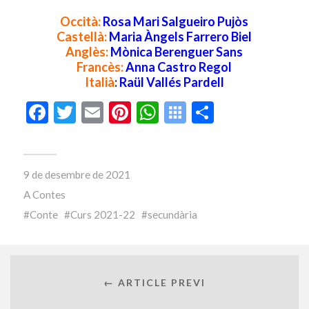
Occità:
Rosa Mari Salgueiro Pujòs
Castellà:
Maria Àngels Farrero Biel
Anglès:
Mònica Berenguer Sans
Francès:
Anna Castro Regol
Italià
:
Raül Vallés Pardell
Facebook
Twitter
Email
Pinterest
WhatsApp
Symbaloo
Comparte
Feeds
9 de desembre de 2021
A
Contes
Conte
Curs 2021-22
secundària
← ARTICLE PREVI