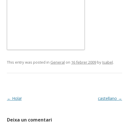
This entry was posted in
General
on
16 febrer 2009
by
Isabel
.
Post
←
Hola!
castellano
→
navigation
Deixa un comentari