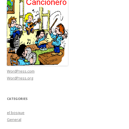
WordPress.com
WordPress.org
CATEGORIES
el bosque
General