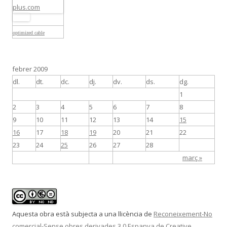
optimized cable
febrer 2009
dl.
dt.
dc.
dj.
dv.
ds.
dg.
1
2
3
4
5
6
7
8
9
10
11
12
13
14
15
16
17
18
19
20
21
22
23
24
25
26
27
28
març »
Aquesta obra està subjecta a una llicència de
Reconeixement-No
comercial-Sense obres derivades 3.0 Espanya de Creative