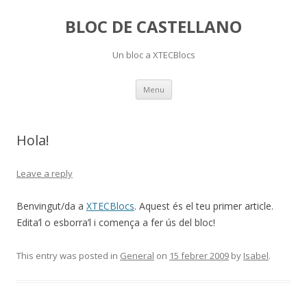
BLOC DE CASTELLANO
Un bloc a XTECBlocs
Skip
Menu
to
content
Hola!
Leave a reply
Benvingut/da a
XTECBlocs
. Aquest és el teu primer article.
Edita’l o esborra’l i comença a fer ús del bloc!
This entry was posted in
General
on
15 febrer 2009
by
Isabel
.