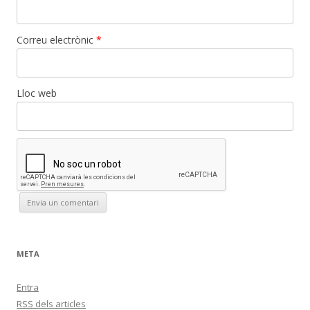
Correu electrònic
*
Lloc web
META
Entra
RSS
dels articles