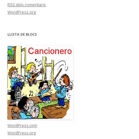
RSS
dels comentaris
WordPress.org
LLISTA DE BLOCS
WordPress.com
WordPress.org