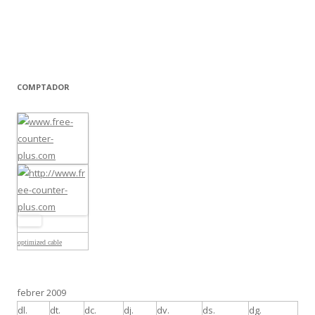
COMPTADOR
optimized cable
febrer 2009
dl.
dt.
dc.
dj.
dv.
ds.
dg.