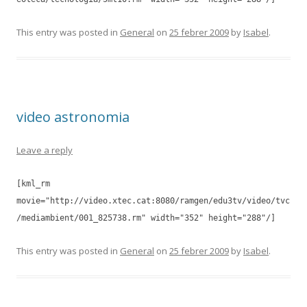
This entry was posted in
General
on
25 febrer 2009
by
Isabel
.
video astronomia
Leave a reply
[kml_rm
movie="http://video.xtec.cat:8080/ramgen/edu3tv/video/tvc
/mediambient/001_825738.rm" width="352" height="288"/]
This entry was posted in
General
on
25 febrer 2009
by
Isabel
.