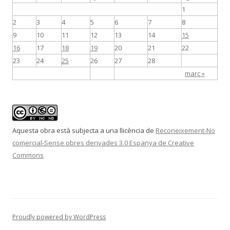
1
2
3
4
5
6
7
8
9
10
11
12
13
14
15
16
17
18
19
20
21
22
23
24
25
26
27
28
març »
Aquesta obra està subjecta a una llicència de
Reconeixement-No
comercial-Sense obres derivades 3.0 Espanya de Creative
Commons
Proudly powered by WordPress