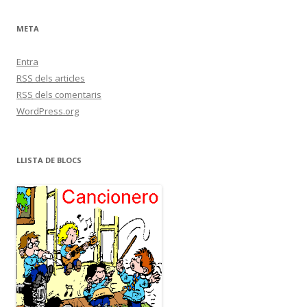
META
Entra
RSS
dels articles
RSS
dels comentaris
WordPress.org
LLISTA DE BLOCS