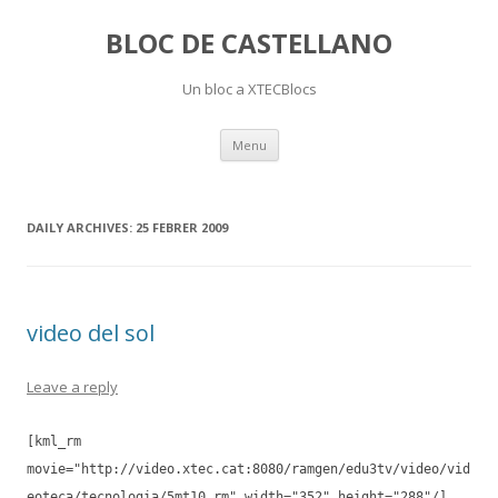
BLOC DE CASTELLANO
Un bloc a XTECBlocs
Skip
Menu
to
content
DAILY ARCHIVES:
25 FEBRER 2009
video del sol
Leave a reply
[kml_rm
movie="http://video.xtec.cat:8080/ramgen/edu3tv/video/vid
eoteca/tecnologia/5mt10.rm" width="352" height="288"/]