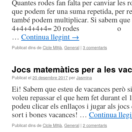
Quantes rodes fan falta per canviar les 
que podem fer una suma repetida, per re
també podem multiplicar. Si sabem que
4+4+4+4+4= 20 rodes o 
…
Continua llegint
→
Publicat dins de
Cicle Mitjà
,
General
|
3 comentaris
Jocs matemàtics per a les va
Publicat el
20 desembre 2017
per
Jasmina
Ei! Sabem que esteu de vacances però si
voleu repassar el que hem fet durant el 1
podeu clicar els enllaços i jugar als joc
sort i bones vacances! …
Continua lleg
Publicat dins de
Cicle Mitjà
,
General
|
2 comentaris