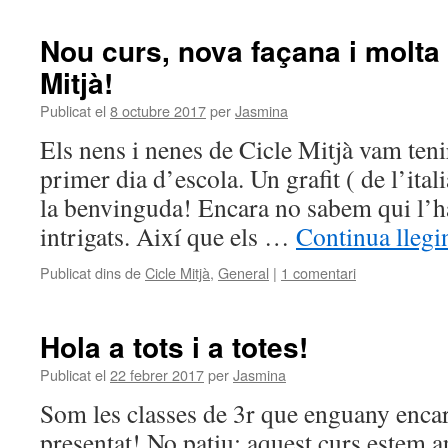
Nou curs, nova façana i molta 
Mitjà!
Publicat el
8 octubre 2017
per
Jasmina
Els nens i nenes de Cicle Mitjà vam teni
primer dia d’escola. Un grafit ( de l’itali
la benvinguda! Encara no sabem qui l’ha
intrigats. Així que els …
Continua llegi
Publicat dins de
Cicle Mitjà
,
General
|
1 comentari
Hola a tots i a totes!
Publicat el
22 febrer 2017
per
Jasmina
Som les classes de 3r que enguany enca
presentat! No patiu: aquest curs estem a