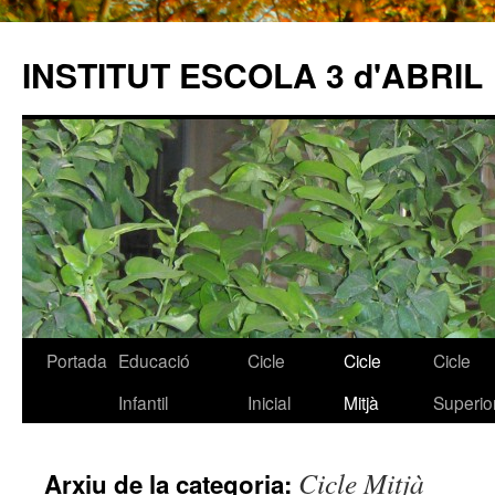
INSTITUT ESCOLA 3 d'ABRIL
Portada
Educació
Cicle
Cicle
Cicle
Vés
Infantil
Inicial
Mitjà
Superio
al
contingut
Cicle Mitjà
Arxiu de la categoria: