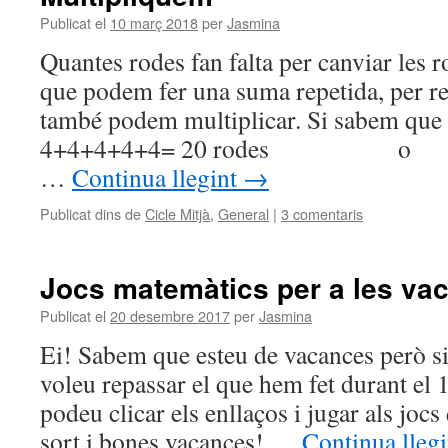
Publicat el
10 març 2018
per
Jasmina
Quantes rodes fan falta per canviar les 
que podem fer una suma repetida, per re
també podem multiplicar. Si sabem que
4+4+4+4+4= 20 rodes o 
…
Continua llegint
→
Publicat dins de
Cicle Mitjà
,
General
|
3 comentaris
Jocs matemàtics per a les va
Publicat el
20 desembre 2017
per
Jasmina
Ei! Sabem que esteu de vacances però si
voleu repassar el que hem fet durant el 1
podeu clicar els enllaços i jugar als joc
sort i bones vacances! …
Continua lleg