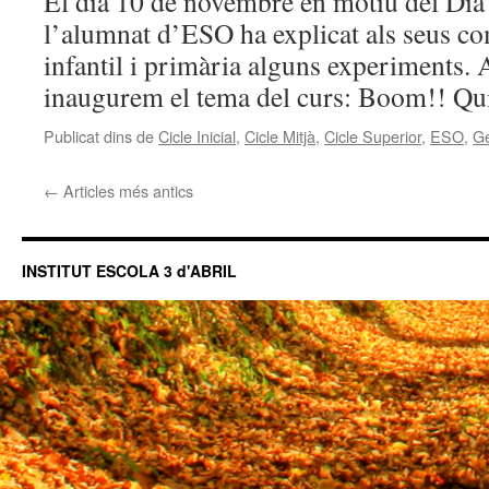
El dia 10 de novembre en motiu del Dia 
l’alumnat d’ESO ha explicat als seus c
infantil i primària alguns experiments. 
inaugurem el tema del curs: Boom!! Q
Publicat dins de
Cicle Inicial
,
Cicle Mitjà
,
Cicle Superior
,
ESO
,
Ge
←
Articles més antics
INSTITUT ESCOLA 3 d'ABRIL