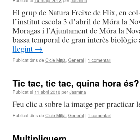
Publicat el
14 maig 2018
per
Jasmina
El grup de Natura Freixe de Flix, en co
l’institut escola 3 d’abril de Móra la No
Moragas i l’Ajuntament de Móra la Nov
bassa temporal de gran interès biològic
llegint
→
Publicat dins de
Cicle Mitjà
,
General
|
1 comentari
Tic tac, tic tac, quina hora és?
Publicat el
11 abril 2018
per
Jasmina
Feu clic a sobre la imatge per practicar l
Publicat dins de
Cicle Mitjà
,
General
|
1 comentari
Multipliquem