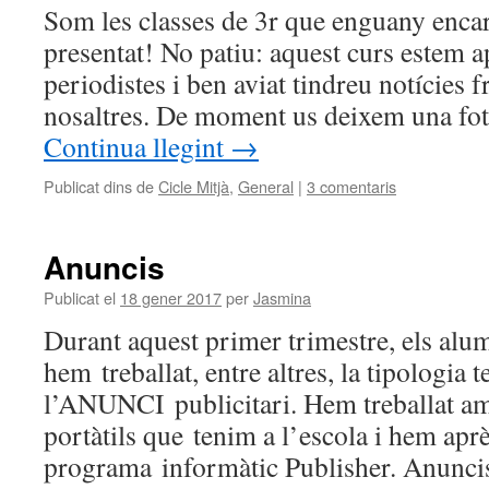
Som les classes de 3r que enguany enca
presentat! No patiu: aquest curs estem a
periodistes i ben aviat tindreu notícies 
nosaltres. De moment us deixem una fo
Continua llegint
→
Publicat dins de
Cicle Mitjà
,
General
|
3 comentaris
Anuncis
Publicat el
18 gener 2017
per
Jasmina
Durant aquest primer trimestre, els alu
hem treballat, entre altres, la tipologia t
l’ANUNCI publicitari. Hem treballat am
portàtils que tenim a l’escola i hem après
programa informàtic Publisher. Anunci