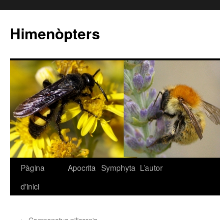
Himenòpters
Pàgina
Apocrita
Symphyta
L’autor
Vés
d'inici
al
contingut
←
Camponotus pilicornis