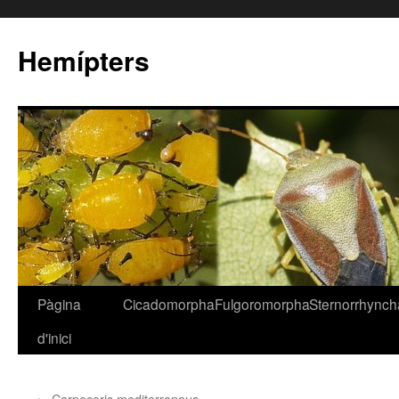
Hemípters
Pàgina
Cicadomorpha
Fulgoromorpha
Sternorrhynch
Vés
d'inici
al
contingut
←
Carpocoris mediterraneus