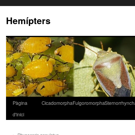
Hemípters
Pàgina
Cicadomorpha
Fulgoromorpha
Sternorrhynch
Vés
d'inici
al
contingut
←
Rhynocoris annulatus