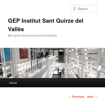
Sear
GEP Institut Sant Quirze del
Vallès
Bloc grup d'experimentació plurilingüe
Main
Home
Skip
menu
to
Post
←
Previous
Next
→
navigation
primary