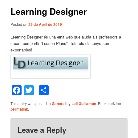
Learning Designer
content
Posted on
29 de April de 2019
Learning Designer és una eina web que ajuda als professors a
crear i compartir “Lesson Plans”. Tots els dissenys són
exportables!
Facebook
Twitter
Share
This entry was posted in
General
by
Lali Guillamon
. Bookmark the
permalink
.
Leave a Reply