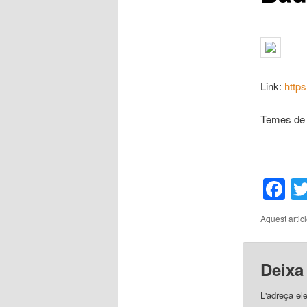
Link:
http
Temes de 
F
Aquest artic
Deixa
L'adreça el