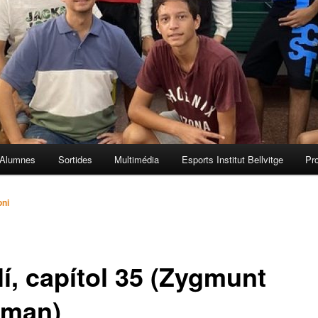
Alumnes
Sortides
Multimédia
Esports Institut Bellvitge
Pr
oni
lí, capítol 35 (Zygmunt
man)