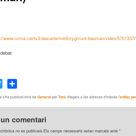
s://www.ccma.cat/tv3/alacarta/merli/zygmunt-bauman/video/5701337
/
debat:
acebook
Twitter
Comparteix
le s'ha publicat dins de
General
per
Toni
. Afegeix a les adreces d'interès l'
enllaç p
 un comentari
ectrònica no es publicarà
Els camps necessaris estan marcats amb
*