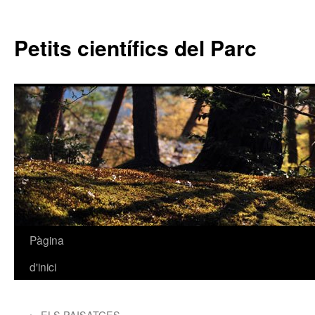
Petits científics del Parc
Pàgina
Vés
d'inici
al
contingut
←
ELS PAISATGES