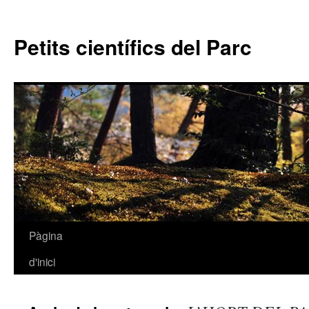
Petits científics del Parc
Pàgina
Vés
d'inici
al
contingut