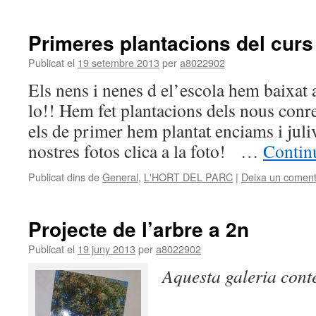
Primeres plantacions del curs
Publicat el
19 setembre 2013
per
a8022902
Els nens i nenes d el’escola hem baixat 
lo!! Hem fet plantacions dels nous conre
els de primer hem plantat enciams i juliv
nostres fotos clica a la foto! …
Continu
Publicat dins de
General
,
L'HORT DEL PARC
|
Deixa un coment
Projecte de l’arbre a 2n
Publicat el
19 juny 2013
per
a8022902
Aquesta galeria con