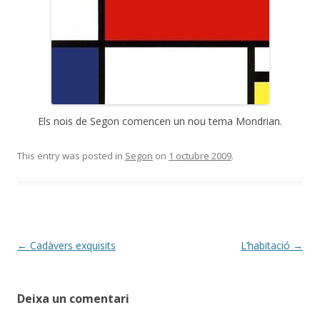
Els nois de Segon comencen un nou tema Mondrian.
This entry was posted in
Segon
on
1 octubre 2009
.
Post
←
Cadàvers exquisits
L’habitació
→
navigation
Deixa un comentari