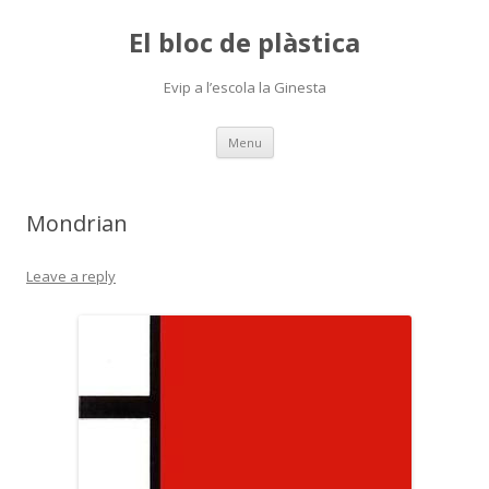
El bloc de plàstica
Evip a l’escola la Ginesta
Skip
Menu
to
content
Mondrian
Leave a reply