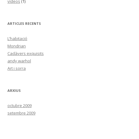
vídeos
(1)
ARTICLES RECENTS
L’habitació
Mondrian
Cadàvers exquisits
andy warhol
Art i sorra
ARXIUS
octubre 2009
setembre 2009