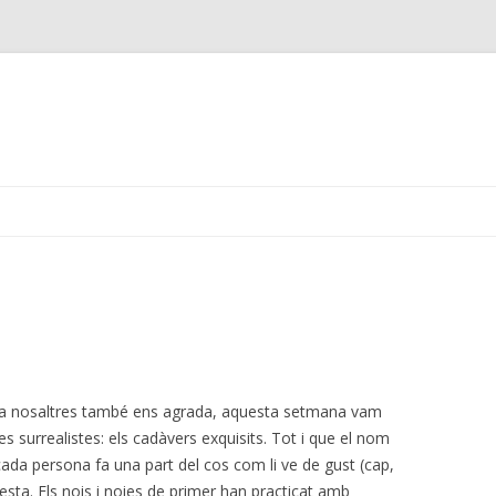
Skip
to
content
ue a nosaltres també ens agrada, aquesta setmana vam
es surrealistes: els cadàvers exquisits. Tot i que el nom
cada persona fa una part del cos com li ve de gust (cap,
 resta. Els nois i noies de primer han practicat amb