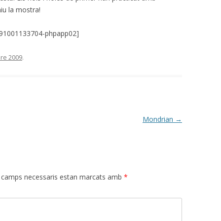
niu la mostra!
091001133704-phpapp02]
bre 2009
.
Mondrian
→
 camps necessaris estan marcats amb
*