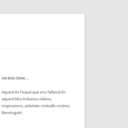
UN NOU ESPAI….
Aquest és l'espai que ens faltava! En
aquest bloc trobareu vídeos,
inspiracions, activitats i treballs vostres.
Benvinguts!