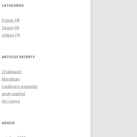
CATEGORIES
Primer
(3)
Segon
(2)
vídeos
(1)
ARTICLES RECENTS
L’habitació
Mondrian
Cadàvers exquisits
andy warhol
Art i sorra
ARXIUS