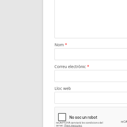
Nom
*
Correu electrònic
*
Lloc web