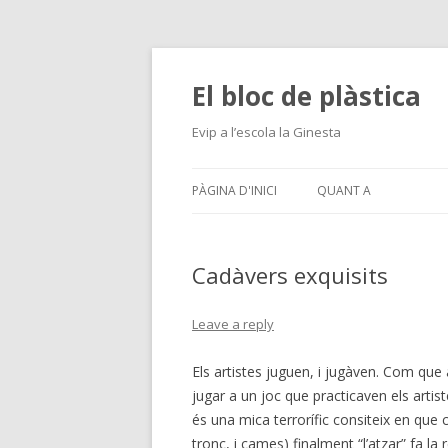
El bloc de plàstica
Evip a l’escola la Ginesta
PÀGINA D'INICI
QUANT A
Cadàvers exquisits
Leave a reply
Els artistes juguen, i jugàven. Com q
jugar a un joc que practicaven els artist
és una mica terrorífic consiteix en que 
tronc, i cames) finalment “l’atzar” fa la