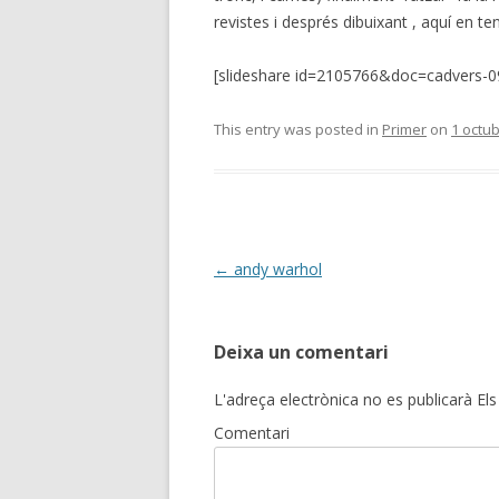
revistes i després dibuixant , aquí en te
[slideshare id=2105766&doc=cadvers-
This entry was posted in
Primer
on
1 octu
Post
←
andy warhol
navigation
Deixa un comentari
L'adreça electrònica no es publicarà
Els
Comentari