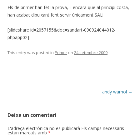
Els de primer han fet la prova, i encara que al principi costa,
han acabat dibuixant fent servir únicament SAL!
[slideshare id=2057155&doc=sandart-090924044012-
phpapp02]
This entry was posted in
Primer
on
24 setembre 2009
.
Post
andy warhol
→
navigation
Deixa un comentari
L'adreça electrònica no es publicarà
Els camps necessaris
estan marcats amb
*