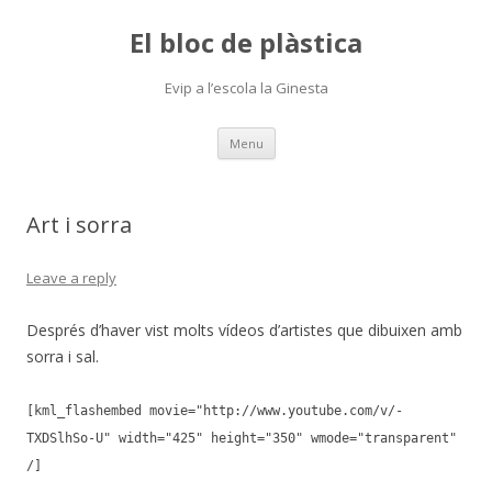
El bloc de plàstica
Evip a l’escola la Ginesta
Skip
Menu
to
content
Art i sorra
Leave a reply
Després d’haver vist molts vídeos d’artistes que dibuixen amb
sorra i sal.
[kml_flashembed movie="http://www.youtube.com/v/-
TXDSlhSo-U" width="425" height="350" wmode="transparent"
/]