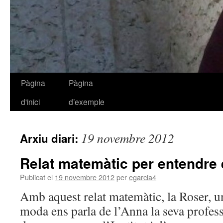
Pàgina
Pàgina
Vés
d'inici
d’exemple
al
contingut
19 novembre 2012
Arxiu diari:
Relat matemàtic per entendre 
Publicat el
19 novembre 2012
per
egarcia4
Amb aquest relat matemàtic, la Roser, u
moda ens parla de l’Anna la seva profe