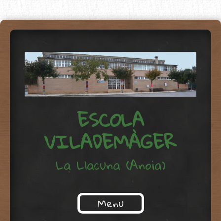
ESCOLA
VILADEMÀGER
La Llacuna (Anoia)
Menu