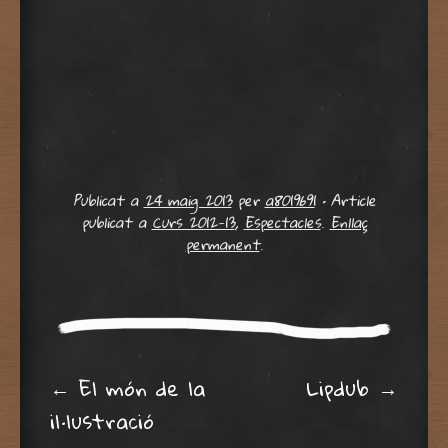
Publicat a
24 maig 2013
per
a8019691
•
Article
publicat a
Curs 2012-13
,
Espectacles
.
Enllaç
permanent
.
Post navigation
←
El món de la
Lipdub
→
il·lustració