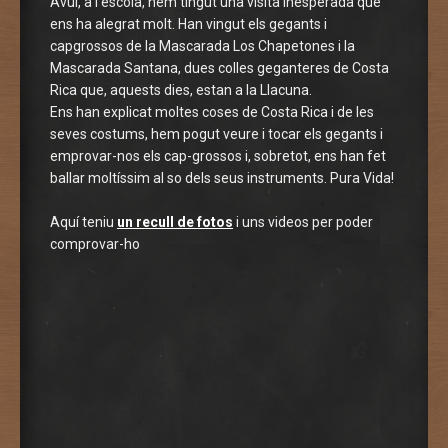
Avui, a l’escola, hem tingut una visita inesperada que
ens ha alegrat molt. Han vingut els gegants i
capgrossos de la Mascarada Los Chapetones i la
Mascarada Santana, dues colles geganteres de Costa
Rica que, aquests dies, estan a la Llacuna.
Ens han explicat moltes coses de Costa Rica i de les
seves costums, hem pogut veure i tocar els gegants i
emprovar-nos els cap-grossos i, sobretot, ens han fet
ballar moltíssim al so dels seus instruments. Pura Vida!
Aquí teniu
un recull de fotos
i uns videos per poder
comprovar-ho