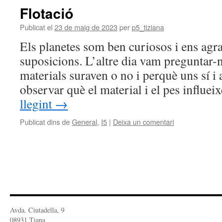
Flotació
Publicat el
23 de maig de 2023
per
p5_tiziana
Els planetes som ben curiosos i ens agra
suposicions. L’altre dia vam preguntar-n
materials suraven o no i perquè uns sí i
observar què el material i el pes influe
llegint
→
Publicat dins de
General
,
I5
|
Deixa un comentari
Avda. Ciutadella, 9
08931 Tiana