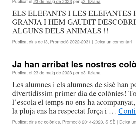
Publicat el
23 de maig de 2023
per
p3_tiziana
ELS ELEFANTS I LES ELEFANTES 
GRANJA I HEM GAUDIT DESCOBRI
ALGUNS DELS ANIMALS !!
Publicat dins de
I3
,
Promoció 2022-2031
|
Deixa un comentari
Ja han arribat les nostres colò
Publicat el
23 de maig de 2023
per
p3_tiziana
Les alumnes i els alumnes de sisè han p
divertidíssim primer dia de colònies! Tot
l’escola el temps no ens ha acompanyat,
la pluja ens ha respectat força i …
Conti
Publicat dins de
colònies
,
Promoció 2014-2023
,
SISÈ
|
Deixa un