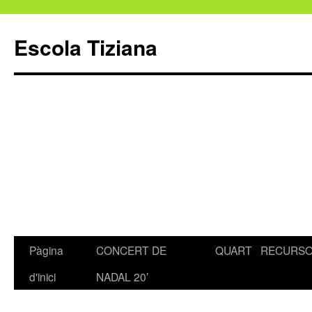
Escola Tiziana
Pàgina
CONCERT DE
QUART
RECURS
Vés
d'inici
NADAL 20′
al
contingut