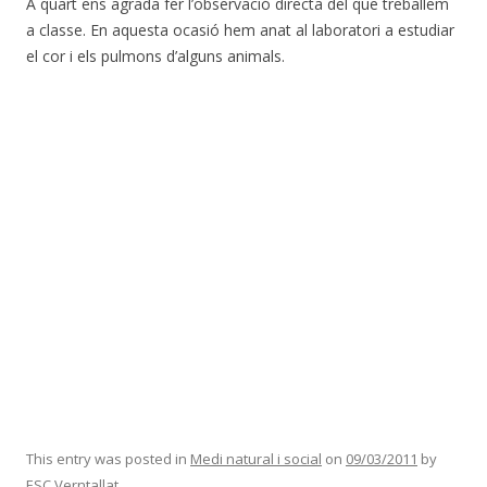
A quart ens agrada fer l’observació directa del que treballem
a classe. En aquesta ocasió hem anat al laboratori a estudiar
el cor i els pulmons d’alguns animals.
This entry was posted in
Medi natural i social
on
09/03/2011
by
ESC Verntallat
.