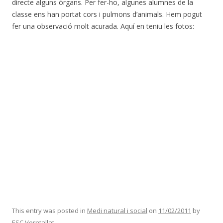
directe alguns òrgans. Per fer-ho, algunes alumnes de la
classe ens han portat cors i pulmons d’animals. Hem pogut
fer una observació molt acurada. Aquí en teniu les fotos:
This entry was posted in
Medi natural i social
on
11/02/2011
by
ESC Verntallat
.