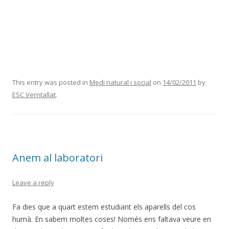
This entry was posted in
Medi natural i social
on
14/02/2011
by
ESC Verntallat
.
Anem al laboratori
Leave a reply
Fa dies que a quart estem estudiant els aparells del cos
humà. En sabem moltes coses! Només ens faltava veure en