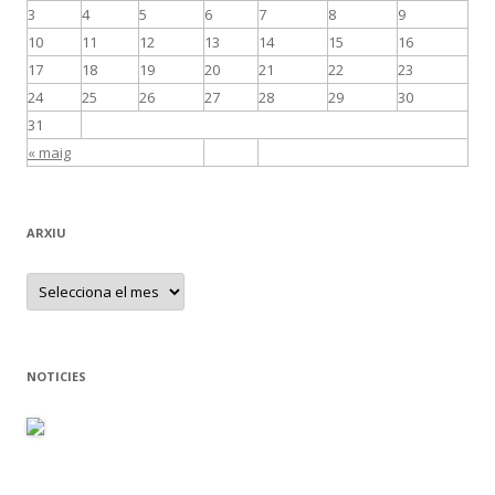
3
4
5
6
7
8
9
10
11
12
13
14
15
16
17
18
19
20
21
22
23
24
25
26
27
28
29
30
31
« maig
ARXIU
A
r
x
i
u
NOTICIES