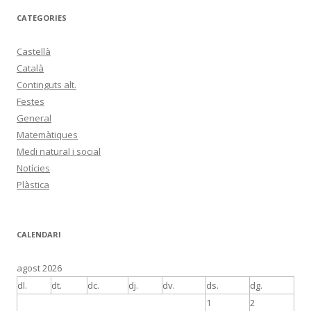
c
CATEGORIES
a
:
Castellà
Català
Continguts alt.
Festes
General
Matemàtiques
Medi natural i social
Notícies
Plàstica
CALENDARI
agost 2026
dl.
dt.
dc.
dj.
dv.
ds.
dg.
1
2