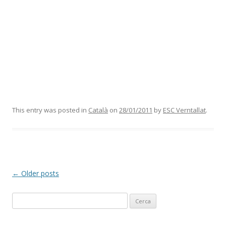
This entry was posted in
Català
on
28/01/2011
by
ESC Verntallat
.
Post
←
Older posts
navigation
C
e
r