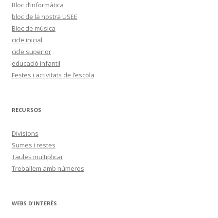
Bloc d’informàtica
bloc de la nostra USEE
Bloc de música
cicle inicial
cicle superior
educació infantil
Festes i activitats de l’escola
RECURSOS
Divisions
Sumes i restes
Taules multiplicar
Treballem amb números
WEBS D'INTERÈS