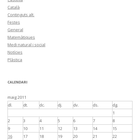
Català
Continguts alt.
Festes
General
Matemàtiques
Medi natural i social
Notícies
Plàstica
CALENDARI
maig 2011
dl.
dt.
dc.
dj.
dv.
ds.
dg.
1
2
3
4
5
6
7
8
9
10
11
12
13
14
15
16
17
18
19
20
21
22