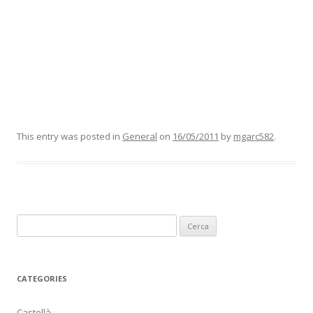
This entry was posted in
General
on
16/05/2011
by
mgarc582
.
C
e
r
c
CATEGORIES
a
:
Castellà