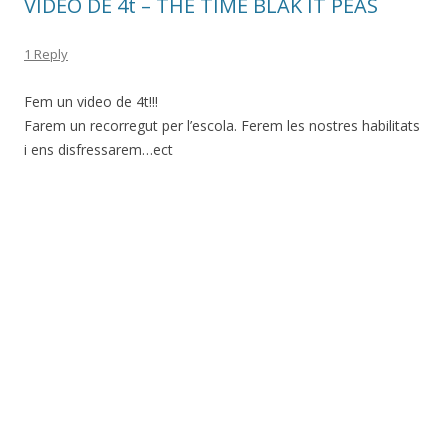
VIDEO DE 4t – THE TIME BLAK IT PEAS
1 Reply
Fem un video de 4t!!!
Farem un recorregut per l’escola. Ferem les nostres habilitats
i ens disfressarem…ect