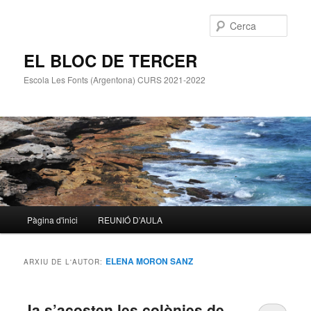
Cerca
EL BLOC DE TERCER
Escola Les Fonts (Argentona) CURS 2021-2022
Menú
Pàgina d'inici
REUNIÓ D’AULA
Aneu
Aneu
principal
al
al
ELENA MORON SANZ
ARXIU DE L'AUTOR:
contingut
contingut
Ja s’acosten les colònies de
principal
secundari