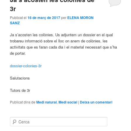
3r
Publicat el
16 de març de 2017
per
ELENA MORON
SANZ
Ja s’acosten les colònies. Us adjuntem un dossier en el qual
trobareu informació sobre el lloc on anem de colònies, les
activitats que es faran cada dia i el material necessari que s’ha
de portar.
dossier-colonies-3r
Salutacions
Tutors de 3r
Publicat dins de
Medi natural
,
Medi social
|
Deixa un comentari
C
e
r