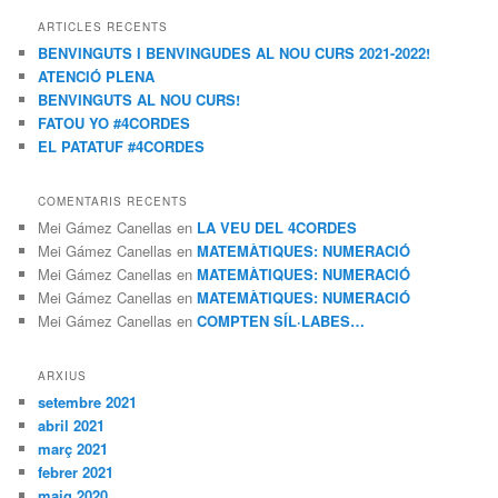
c
ARTICLES RECENTS
a
BENVINGUTS I BENVINGUDES AL NOU CURS 2021-2022!
ATENCIÓ PLENA
BENVINGUTS AL NOU CURS!
FATOU YO #4CORDES
EL PATATUF #4CORDES
COMENTARIS RECENTS
Mei Gámez Canellas
en
LA VEU DEL 4CORDES
Mei Gámez Canellas
en
MATEMÀTIQUES: NUMERACIÓ
Mei Gámez Canellas
en
MATEMÀTIQUES: NUMERACIÓ
Mei Gámez Canellas
en
MATEMÀTIQUES: NUMERACIÓ
Mei Gámez Canellas
en
COMPTEN SÍL·LABES…
ARXIUS
setembre 2021
abril 2021
març 2021
febrer 2021
maig 2020