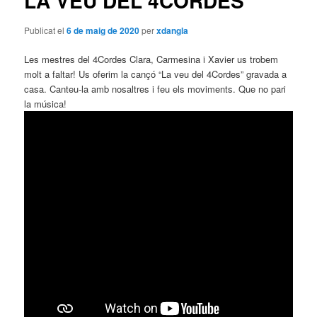
LA VEU DEL 4CORDES
Publicat el
6 de maig de 2020
per
xdangla
Les mestres del 4Cordes Clara, Carmesina i Xavier us trobem
molt a faltar! Us oferim la cançó “La veu del 4Cordes” gravada a
casa. Canteu-la amb nosaltres i feu els moviments. Que no pari
la música!