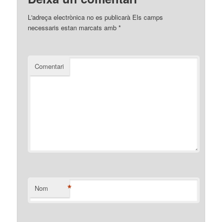
L'adreça electrònica no es publicarà
Els camps
necessaris estan marcats amb
*
Comentari
*
Nom