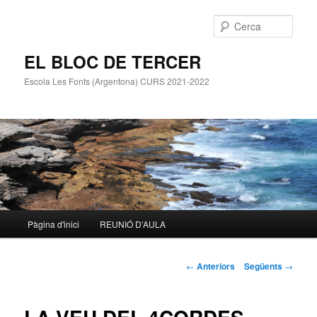
Cerca
EL BLOC DE TERCER
Escola Les Fonts (Argentona) CURS 2021-2022
Menú
Pàgina d'inici
REUNIÓ D’AULA
Aneu
principal
al
Navegació
←
Anteriors
Següents
→
pels
contingut
articles
principal