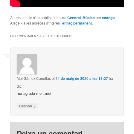
Aquest article s'ha publicat dins de
General
,
Música
per
xdangla
.
Afegeix a les adreces d'interès l'
enllaç permanent
.
UN COMENTARI A “
LA VEU DEL 4CORDES
”
Mei Gámez Canellas
el
11 de maig de 2020 a les 13:27
ha
dit:
ma agrada molt.mei
↓
Respon
Deixa un comentari