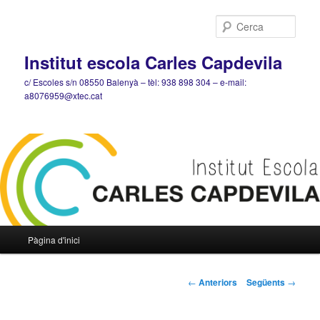
Cerca
Institut escola Carles Capdevila
c/ Escoles s/n 08550 Balenyà – tèl: 938 898 304 – e-mail:
a8076959@xtec.cat
Menú
Pàgina d'inici
Aneu
principal
al
Navegació
←
Anteriors
Següents
→
pels
contingut
articles