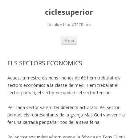
ciclesuperior
Un altre bloc XTECBlocs
Skip
Menu
to
content
ELS SECTORS ECONÒMICS
Aquest trimestre els nens i nenes de 6è hem treballat els
sectors econòmics a la classe de medi. Hem treballat el
sector primari, el sector secundari i el sector terciari.
Per cada sector vàrem fer diferents activitats. Pel sector
primari, els representants de la granja Mas Gurí van venir a
fer una xerrada per parlar-nos de la seva feina.
Pel sector secundari vàrem anar a la fàbrica de Taps Oller i