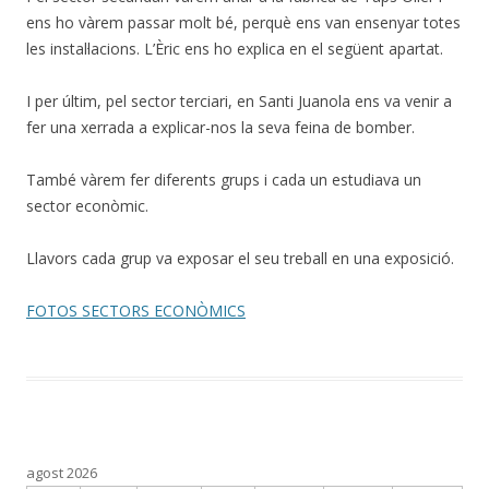
ens ho vàrem passar molt bé, perquè ens van ensenyar totes
les instal·lacions. L’Èric ens ho explica en el següent apartat.
I per últim, pel sector terciari, en Santi Juanola ens va venir a
fer una xerrada a explicar-nos la seva feina de bomber.
També vàrem fer diferents grups i cada un estudiava un
sector econòmic.
Llavors cada grup va exposar el seu treball en una exposició.
FOTOS SECTORS ECONÒMICS
agost 2026