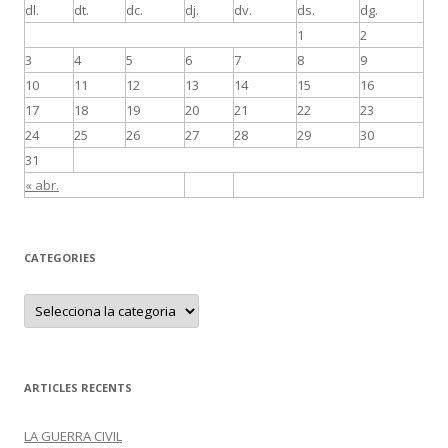
dl.
dt.
dc.
dj.
dv.
ds.
dg.
1
2
3
4
5
6
7
8
9
10
11
12
13
14
15
16
17
18
19
20
21
22
23
24
25
26
27
28
29
30
31
« abr.
CATEGORIES
C
a
t
e
g
o
r
ARTICLES RECENTS
i
e
s
LA GUERRA CIVIL