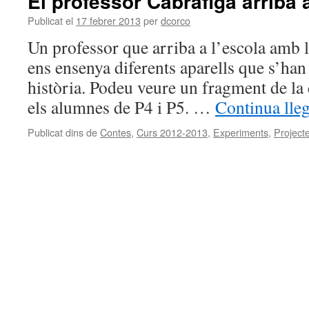
El professor Cabrafiga arriba 
Publicat el
17 febrer 2013
per
dcorco
Un professor que arriba a l’escola amb 
ens ensenya diferents aparells que s’han i
història. Podeu veure un fragment de la 
els alumnes de P4 i P5. …
Continua lle
Publicat dins de
Contes
,
Curs 2012-2013
,
Experiments
,
Project