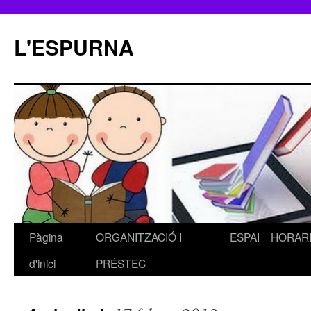
L'ESPURNA
Pàgina
ORGANITZACIÓ I
ESPAI
HORAR
Vés
d'inici
PRÉSTEC
al
contingut