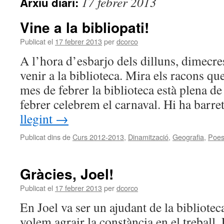
17 febrer 2013
Arxiu diari:
Vine a la bibliopati!
Publicat el
17 febrer 2013
per
dcorco
A l’hora d’esbarjo dels dilluns, dimecr
venir a la biblioteca. Mira els racons q
mes de febrer la biblioteca està plena de
febrer celebrem el carnaval. Hi ha barr
llegint
→
Publicat dins de
Curs 2012-2013
,
Dinamització
,
Geografia
,
Poes
Gràcies, Joel!
Publicat el
17 febrer 2013
per
dcorco
En Joel va ser un ajudant de la biblioteca
volem agrair la constància en el treball.