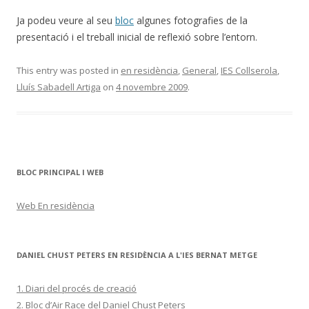
Ja podeu veure al seu
bloc
algunes fotografies de la
presentació i el treball inicial de reflexió sobre l’entorn.
This entry was posted in
en residència
,
General
,
IES Collserola
,
Lluís Sabadell Artiga
on
4 novembre 2009
.
BLOC PRINCIPAL I WEB
Web En residència
DANIEL CHUST PETERS EN RESIDÈNCIA A L'IES BERNAT METGE
1. Diari del procés de creació
2. Bloc d’Air Race del Daniel Chust Peters