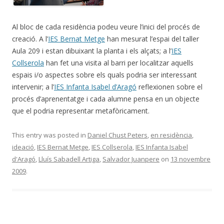
Al bloc de cada residència podeu veure l’inici del procés de
creació. A l’
IES Bernat Metge
han mesurat l’espai del taller
Aula 209 i estan dibuixant la planta i els alçats; a l’
IES
Collserola
han fet una visita al barri per localitzar aquells
espais i/o aspectes sobre els quals podria ser interessant
intervenir; a l’
IES Infanta Isabel d’Aragó
reflexionen sobre el
procés d’aprenentatge i cada alumne pensa en un objecte
que el podria representar metafòricament.
This entry was posted in
Daniel Chust Peters
,
en residència
,
ideació
,
IES Bernat Metge
,
IES Collserola
,
IES Infanta Isabel
d'Aragó
,
Lluís Sabadell Artiga
,
Salvador Juanpere
on
13 novembre
2009
.